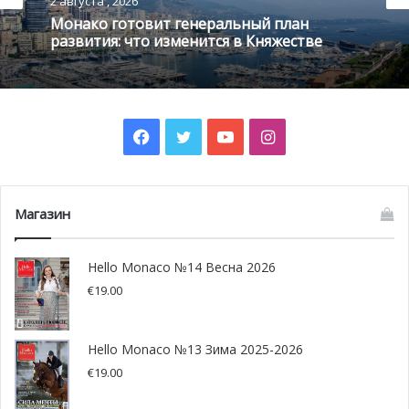
дома Монако Франк Бай, который убежден, что блокнот
2 августа , 2026
Монако готовит генеральный план
носит авторство великого художника.
развития: что изменится в Княжестве
Facebook
Twitter
YouTube
Instagram
Магазин
Hello Monaco №14 Весна 2026
€
19.00
Историк из университета Торонто
Hello Monaco №13 Зима 2025-2026
Рисунки были обнаружены в тетради с подписью
€
19.00
«Конторская книга Арля». Именно поэтому они так долго