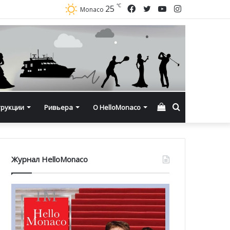
℃
Facebook
Twitter
YouTube
Instagram
25
Monaco
Смотреть
Искать
трукции
Ривьера
О HelloMonaco
корзину
Журнал HelloMonaco