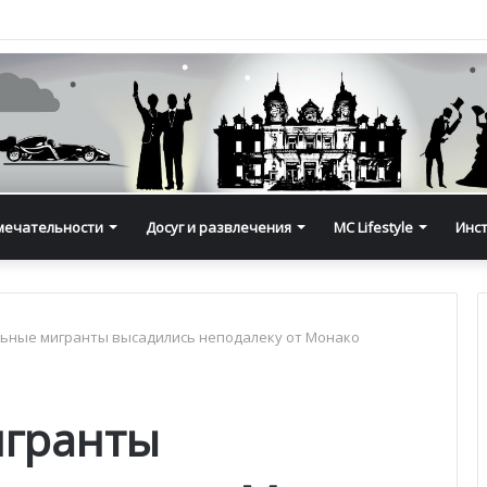
мечательности
Досуг и развлечения
MC Lifestyle
Инс
ьные мигранты высадились неподалеку от Монако
игранты