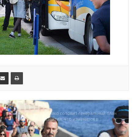
SBM и Be Safe Monaco продлили
партнёрство ради безопасных
летних ночей
В Монако раскрыли мошенничество
с драгоценностями на сумму свыше
€1 млн
От Нью-Йорка до Монако: BIG ART
FESTIVAL готовит вечер мирового
уровня на Лазурном Берегу
kedIn
Поделиться по электронной почте
Распечатать
Дронам вход ограничен: Монако
усиливает безопасность крупных
мероприятий
Монако готовит генеральный план
развития: что изменится в
Княжестве