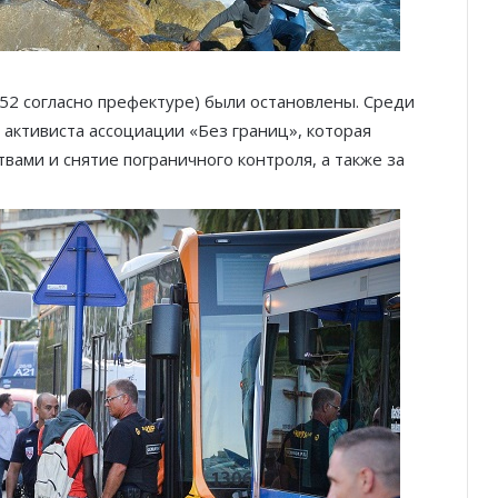
52 согласно префектуре) были остановлены. Среди
 активиста ассоциации «Без границ», которая
вами и снятие пограничного контроля, а также за
Князь Альбер II и Принцесса
Шарлен посетили 77-й Бал
Красного Креста Монако
Шарль Леклер вновь в борьбе:
Ferrari набирает скорость перед
паузой