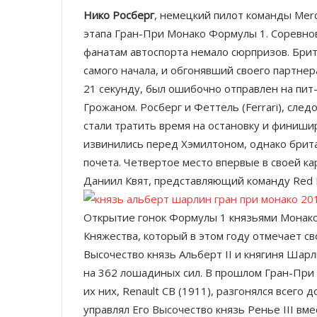
Нико Росберг
, немецкий пилот команды Mer
этапа Гран-При Монако Формулы 1. Соревнов
фанатам автоспорта немало сюрпризов. Бри
самого начала, и обгонявший своего партнер
21 секунду, был ошибочно отправлен на пит
Грожаном. Росберг и Феттель (Ferrari), сле
стали тратить время на остановку и финиш
извинились перед Хэмилтоном, однако брита
почета. Четвертое место впервые в своей к
Даниил Квят, представляющий команду Red B
Открытие гонок Формулы 1 князьями Монак
Княжества, который в этом году отмечает с
Высочество князь Альберт II и княгиня Шарл
на 362 лошадиных сил. В прошлом Гран-При
их них, Renault CB (1911), разгонялся всего
управлял Его Высочество князь Ренье III в