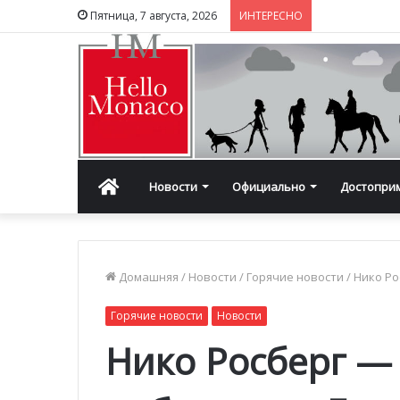
Пятница, 7 августа, 2026
ИНТЕРЕСНО
Главная
Новости
Официально
Достопри
Домашняя
/
Новости
/
Горячие новости
/
Нико Ро
Горячие новости
Новости
Нико Росберг —