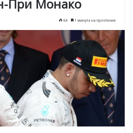
н-При Монако
64
1 минута на прочтение