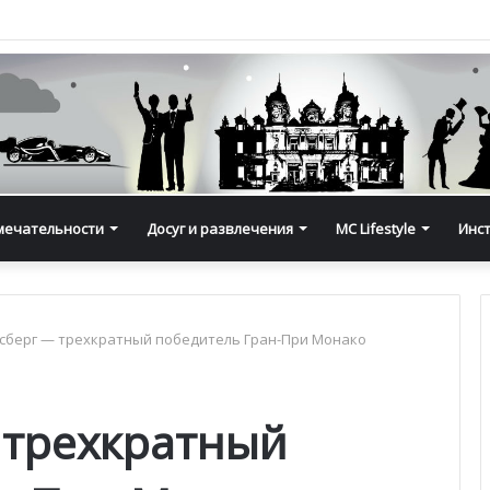
мечательности
Досуг и развлечения
MC Lifestyle
Инс
сберг — трехкратный победитель Гран-При Монако
 трехкратный