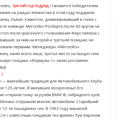
cedes,
третий год подряд
становится победителем
ания на улицах Княжества в этом году подарили
танец Льюис Хэмилтон, доминировавший в гонке с
а по команде Mercedes Росберга после 60 кругов на
-стоп после красочного столкновения Ферстаппена с
довавшие за ним на второй и третьей позиции, не
ировали первыми. Менеджеры «Mercedes»
нец занял всего лишь третье место на пьедестале
арьере гонщика «Формулы-1» занял россиянин
ull.
о — важнейшая традиция для Автомобильного Клуба
вое 125-летие. В минувшее воскресенье Его
Князь Альбер II и Принцесса
Шарлен посетили 77-й Бал
ин открыли гонку за рулём BMW i8, гибридного купе
Красного Креста Монако
 Монако открывали многие автомобили. Старейший
 до 12-ти лошадиных сил. В 1962 году машиной
Шарль Леклер вновь в борьбе:
месте с известным гонщиком тех времён Луи Хироном
Ferrari набирает скорость перед