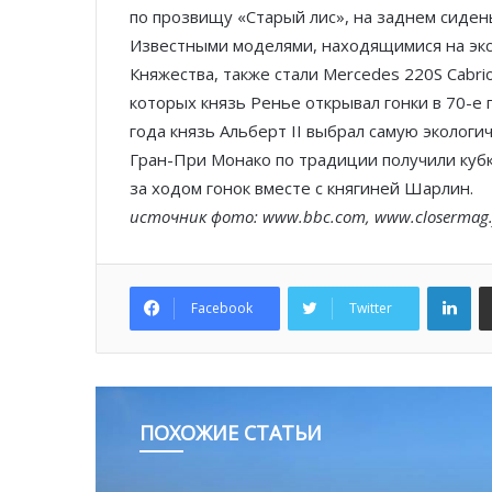
по прозвищу «Старый лис», на заднем сиден
Известными моделями, находящимися на эк
Княжества, также стали Mercedes 220S Cabriolet
которых князь Ренье открывал гонки в 70-е 
года князь Альберт II выбрал самую эколог
Гран-При Монако по традиции получили кубк
за ходом гонок вместе с княгиней Шарлин.
источник фото: www.bbc.com, www.closermag.
Lin
Facebook
Twitter
ПОХОЖИЕ СТАТЬИ