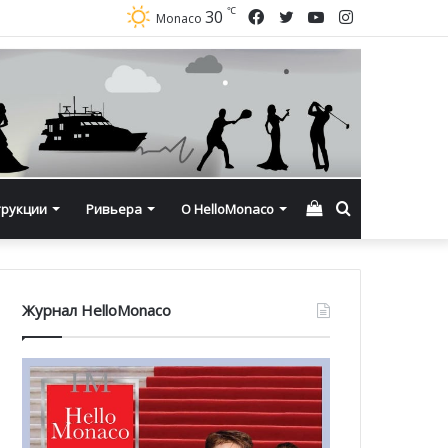
℃
Facebook
Twitter
YouTube
Instagram
30
Monaco
Смотреть
Искать
трукции
Ривьера
О HelloMonaco
корзину
Журнал HelloMonaco