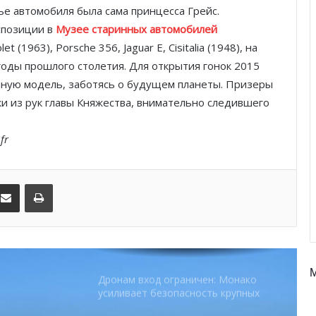
ье автомобиля была сама принцесса Грейс.
паузой
спозиции в
Музее старинных автомобилей
 (1963), Porsche 356, Jaguar E, Cisitalia (1948), на
SBM и Be Safe Monaco продлили
партнёрство ради безопасных
годы прошлого столетия. Для открытия гонок 2015
летних ночей
ичную модель, заботясь о будущем планеты. Призеры
и из рук главы Княжества, внимательно следившего
В Монако раскрыли мошенничество
с драгоценностями на сумму свыше
fr
€1 млн
От Нью-Йорка до Монако: BIG ART
kedIn
Поделиться по электронной почте
Распечатать
FESTIVAL готовит вечер мирового
уровня на Лазурном Берегу
Дронам вход ограничен: Монако
усиливает безопасность крупных
мероприятий
Монако готовит генеральный план