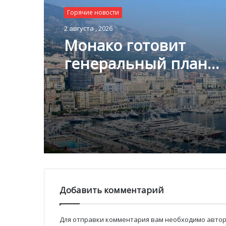
Горячие новости
Горячие новости
2 августа , 2026
1 августа , 2026
Монако готовит
генеральный план
развития: что измени
Благотворительный з
Княжестве
Монако помог детям
пяти континентах
Добавить комментарий
Для отправки комментария вам необходимо
автор