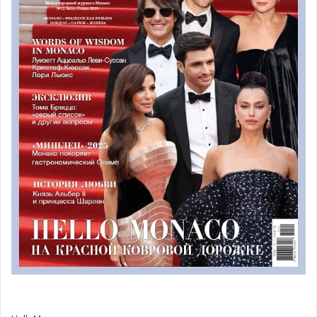
организаторами престижной велосипедной гонки
La
Vuelta 2026. Официальная встреча прошла в стенах
Яхт-
клуба Монако в присутствии государственного министра
Монако Пьера Дарту и генерального директора заезда
Хавьера Гильена.
Согласно документу, второй старт заезда перед
испанским этапом пройдет на территории княжества в
2026 году.
Князь Монако на Глобальном
саммите в Ирландии
Князь Монако Альбер II, губернатор Нью-Йорка Кэти
Хокул и генеральный директор Всемирной организации
здравоохранения Тедрос Адханом Гебрейесус вошли в
число ключевых докладчиков на Глобальном