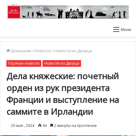
Меню
Домашняя
/
Новости
/
Новости из Дворца
Горячие новости
Новости из Дворца
Дела княжеские: почетный
орден из рук президента
Франции и выступление на
саммите в Ирландии
20 мая , 2024
44
2 минуты на прочтение