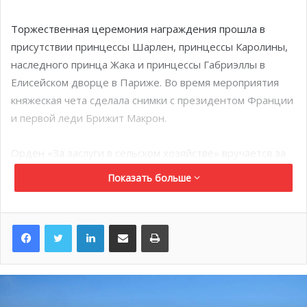
Торжественная церемония награждения прошла в
присутствии принцессы Шарлен, принцессы Каролины,
наследного принца Жака и принцессы Габриэллы в
Елисейском дворце в Париже. Во время мероприятия
княжеская чета сделала снимки с президентом Франции
и первой леди Брижит Макрон.
Орден «За заслуги в сельском хозяйстве» вручается за
выдающееся достижения и вклад в агросектор.
Показать больше
Глава княжества выразил
LinkedIn
Поделиться по электронной почте
Распечатать
поддержку Словакии
Князь Монако направил письмо с соболезнованиями
президенту Словакии Чапутовой Зузане.
15 мая Роберт
Фицо, премьер-министр Словакии, стал жертвой