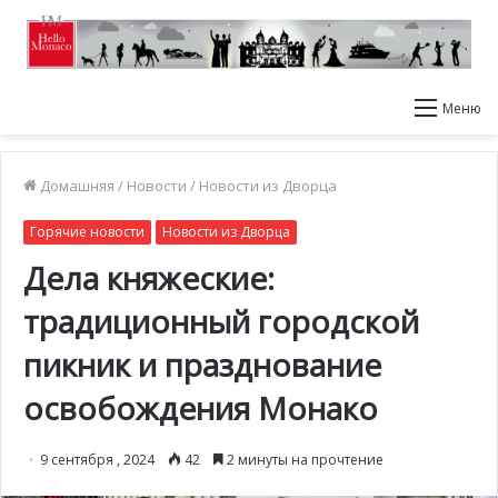
Меню
Домашняя
/
Новости
/
Новости из Дворца
Горячие новости
Новости из Дворца
Дела княжеские:
традиционный городской
пикник и празднование
освобождения Монако
9 сентября , 2024
42
2 минуты на прочтение