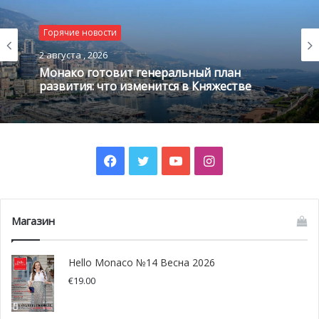
Горячие новости
Photo credit: Axel Bastello / Palais Princier
2 августа , 2026
Монако готовит генеральный план
развития: что изменится в Княжестве
Facebook
Twitter
YouTube
Instagram
Магазин
Hello Monaco №14 Весна 2026
€
19.00