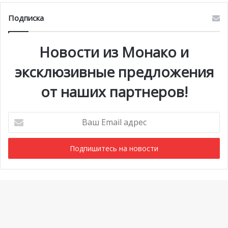
Подписка
Новости из Монако и
эксклюзивные предложения
от наших партнеров!
Ваш
Email
адрес
Мероприятия
1 июля @ 10:00
-
6 сентября @ 20:00
АВГ
6
Выставка «Монако и автомобиль: от 1893 года до
Ba