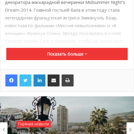
декоратора маскарадной вечеринки Midsummer Night’s
Dream-2014. Главной гостьей бала в этом году стала
легендарная французская актриса Эммануэль Беар,
известная по фильмам «Миссия невыполнима» и «8
женщин» Франсуа Озона. Звезда поселилась в отеле
Fairmont Monte-Carlo и пожелала, чтобы ее номер был
украшен десятками роз. За последние годы бал
Показать больше
посетили многие иностранные знаменитости: Джерри
Холл, Фанни Ардан, Орнелла Мути, Доменико Дольче.
LinkedIn
Поделиться по электронной почте
Распечатать
Горячие новости
7 августа , 2026