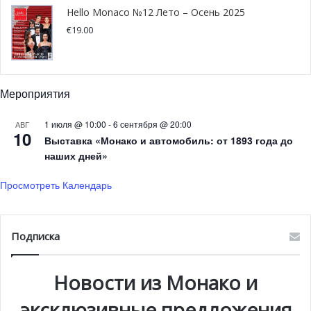
Будем надеяться, что теперь ничто не помешает вам
Hello Monaco №12 Лето – Осень 2025
насладиться самым захватывающим турниром по
€
19.00
теннису Rolex Monte-Carlo Masters.
Фото: mymonaco.fr/montecarlotennismasters.com
Мероприятия
1 июля @ 10:00
-
6 сентября @ 20:00
АВГ
10
Выставка «Монако и автомобиль: от 1893 года до
наших дней»
Просмотреть Календарь
Подписка
Новости из Монако и
эксклюзивные предложения