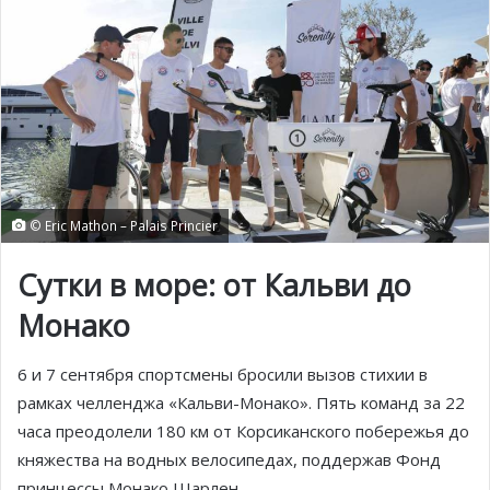
© Eric Mathon – Palais Princier
Сутки в море: от Кальви до
Монако
6 и 7 сентября спортсмены бросили вызов стихии в
рамках челленджа «Кальви-Монако». Пять команд за 22
часа преодолели 180 км от Корсиканского побережья до
княжества на водных велосипедах, поддержав Фонд
принцессы Монако Шарлен.