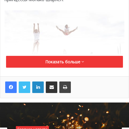
Показать больше
LinkedIn
Поделиться по электронной почте
Распечатать
© Eric Mathon – Palais Princier