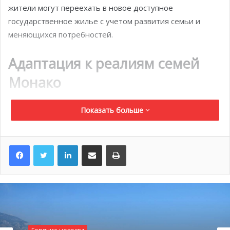
жители могут переехать в новое доступное
государственное жилье с учетом развития семьи и
меняющихся потребностей.
Адаптация к реалиям семей
Монако
С годами семейные ситуации меняются. Рождение
Показать больше
детей, дети, покидающие дом, разводы и смерти — все
это факты жизни. Чтобы отреагировать на эти
LinkedIn
Поделиться по электронной почте
Распечатать
изменения, предусмотрены бонусы, которые
побуждают жильцов выбирать жилье, которое лучше
соответствует их новой реальности.
В декабре 2023 года, перед своей кончиной,
государственный министр Дидье Гийом объявил о
запуске второй части Национального жилищного плана