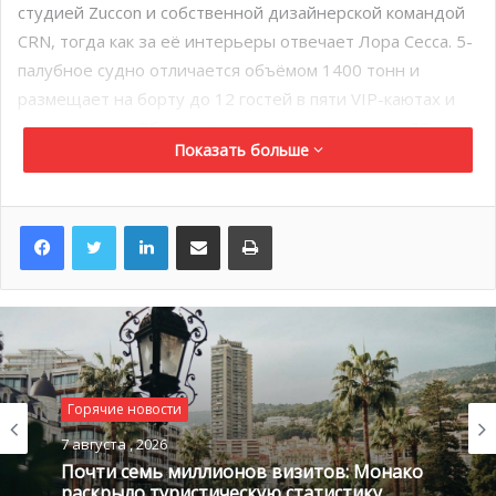
студией Zuccon и собственной дизайнерской командой
CRN, тогда как за её интерьеры отвечает Лора Сесса. 5-
палубное судно отличается объёмом 1400 тонн и
размещает на борту до 12 гостей в пяти VIP-каютах и ​​
мастер-люксе. Обслуживается яхта экипажем из 39
Показать больше
человек.
Среди её характерных особенностей — впечатляющий
LinkedIn
Поделиться по электронной почте
Распечатать
пляжный клуб с панорамным трехсторонним видом на
море.
CRN 135 оснащена дизельными двигателями Caterpillar,
она развивает максимальную скорость до 16 узлов и
комфортную крейсерскую скорость 15 узлов.
Горячие новости
7 августа , 2026
Почти семь миллионов визитов: Монако
раскрыло туристическую статистику