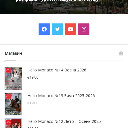
Facebook
Twitter
YouTube
Instagram
Магазин
Фото предоставлено yachtharbour.com
Utopia: Yacht Island
Hello Monaco №14 Весна 2026
€
19.00
представляет новую
островную концепцию
Hello Monaco №13 Зима 2025-2026
€
19.00
BMT Nigel Gee и Island Design создают революционную
концепцию роскошного яхтенного острова Utopia,
длиной и шириной 100 метров, спроектированной как
Hello Monaco №12 Лето – Осень 2025