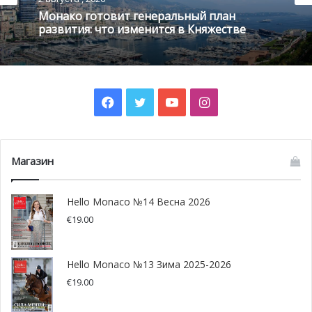
Монако готовит генеральный план
развития: что изменится в Княжестве
Facebook
Twitter
YouTube
Instagram
Доктор Стефан Брангс, член правления Bugatti
Automobiles, рассказывает: «Монако неразрывно связано
с фирменной историей Bugatti – Луи Широн, который
дал свое
имя
нашему новому спортивному автомобилю,
Магазин
родился здесь и стал легендой, когда выиграл Гран-при
Монако в 1931-м».
Hello Monaco №14 Весна 2026
€
19.00
«Я очень рад, что мы теперь нашли соответствующее
марке место для проведения презентаций и показов.
Надеемся, Monaco Luxury Group будет иметь в Монте-
Hello Monaco №13 Зима 2025-2026
Карло такой же сенсационный успех, которого добился
€
19.00
Bugatti на мировой премьере Широна в Женеве на