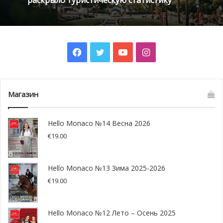
была успешно эвакуирована.
Героические поступки не забываются. Именно поэтому
на прошлой неделе 14 монегасских и французских
Facebook
Twitter
YouTube
Instagram
спасателей были награждены за мужество и отвагу в
Мэрии города Босолей.
Магазин
Hello Monaco №14 Весна 2026
€
19.00
Hello Monaco №13 Зима 2025-2026
€
19.00
Hello Monaco №12 Лето – Осень 2025