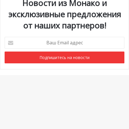
Новости из Монако и
эксклюзивные предложения
от наших партнеров!
Ваш
Email
адрес
Мероприятия
1 июля @ 10:00
-
6 сентября @ 20:00
АВГ
6
Выставка «Монако и автомобиль: от 1893 года до
Ba
наших дней»
to
Просмотреть Календарь
to
bu