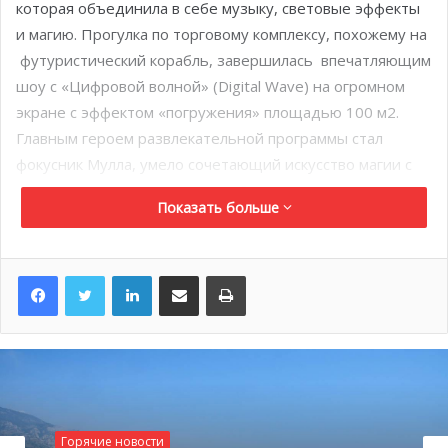
которая объединила в себе музыку, световые эффекты
и магию. Прогулка по торговому комплексу, похожему на
футуристический корабль, завершилась впечатляющим
шоу с «Цифровой волной» (Digital Wave) на огромном
экране с эффектом «погружения» площадью 100 м2.
Главным героем развлекательной программы стал
фокусник Мулла, умело сочетающий искусство магии с
современными технологиями. Он представил свое
Показать больше
эксклюзивное шоу, подготовленное специально для
открытия торгового центра.
LinkedIn
Поделиться по электронной почте
Распечатать
Горячие новости