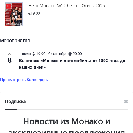
предосторожности во время общения со своими
Hello Monaco №12 Лето – Осень 2025
близкими и друзьями, даже находясь дома, настаивает
€
19.00
правительство. Оно напоминает, что стоит регулярно
дезинфицировать руки, проветривать помещение,
следить за тем, чтобы у каждого была личная посуда.
Мероприятия
Правительство Монако оставляет за собой право
1 июля @ 10:00
-
6 сентября @ 20:00
АВГ
адаптировать эти санитарные меры с учётом
8
Выставка «Монако и автомобиль: от 1893 года до
изменений в области здравоохранения.
наших дней»
Просмотреть Календарь
Подписка
Новости из Монако и
эксклюзивные предложения