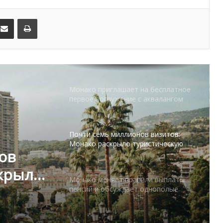
Шарлен посетили 77-й Бал
Красного Креста Монако
kedIn
Поделиться по электронной почте
Распечатать
Шарль Леклер вновь в борьбе:
Ferrari набирает скорость перед
паузой
Монако приглашает на бесплатное
первое погружение с аквалангом
Почти семь миллионов визитов:
Монако раскрыло туристическую
ов
статистику
скрыло
Монако меняет правила выплаты
стику
пенсий и обсуждает однополые
союзы