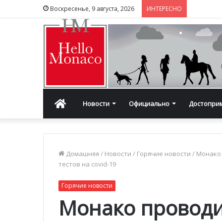
Воскресенье, 9 августа, 2026
ИНТЕРЕСНО
Главная
Новости
Официально
Достопри
Домашняя
/
Новости
/
Горячие новости
/
Монако
тестов на covid-19
Горячие новости
Монако провод