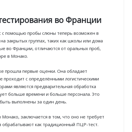
тестирования во Франции
с с помощью пробы слюны теперь возможен в
на закрытых группах, таких как школы или дома
ые во Франции, отличаются от оральных проб,
Благотворительный забег в Монако
ре в Монако.
помог детям на пяти континентах
же прошла первые оценки. Она обладает
После финиша начинается главное:
ие проходит с определёнными логистическими
Монако подсчитывает
орами являются предварительная обработка
экономическую ценность Гран-при
ует больше времени и больше персонала. Это
Формулы-1
 быть выполнены за один день.
Отели Монако стали главным
драйвером роста индустрии
гостеприимства
Монако, заключается в том, что оно не требует
в обрабатывают как традиционный ПЦР-тест.
Князь Альбер II и Принцесса