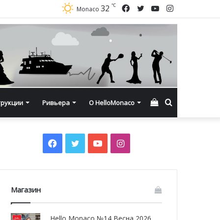
℃
Facebook
Twitter
YouTube
Instagram
32
Monaco
Смотреть
Искать
трукции
Ривьера
О HelloMonaco
корзину
Facebook
Twitter
YouTube
Instagram
Магазин
Hello Monaco №14 Весна 2026