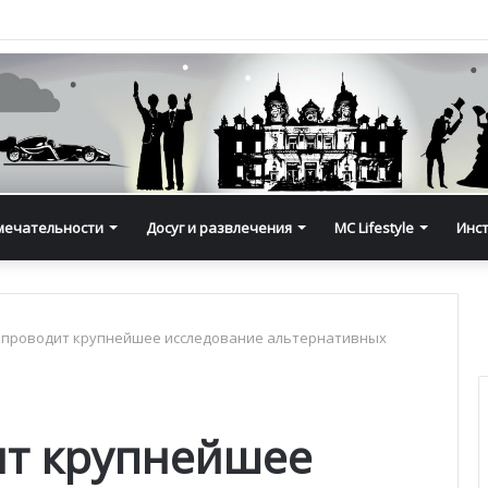
мечательности
Досуг и развлечения
MC Lifestyle
Инс
 проводит крупнейшее исследование альтернативных
ит крупнейшее