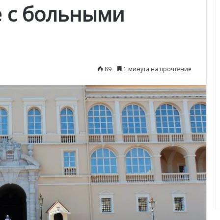
е с больными
89
1 минута на прочтение