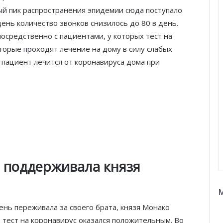
мый пик распространения эпидемии сюда поступало
ень количество звонков снизилось до 80 в день.
средственно с пациентами, у которых тест на
торые проходят лечение на дому в силу слабых
 пациент лечится от коронавируса дома при
 поддерживала князя
Князь Альбер II и Принцесса
Шарлен посетили 77-й Бал
Красного Креста Монако
ень переживала за своего брата, князя Монако
Шарль Леклер вновь в борьбе:
го тест на коронавирус оказался положительным. Во