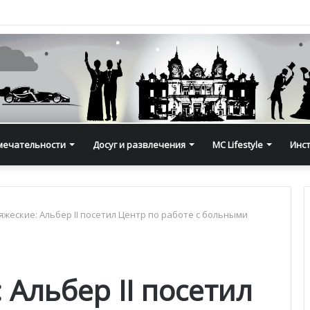
мечательности
Досуг и развлечения
MC Lifestyle
Инс
яжеские: Альбер II посетил Центр по работе с больными
 Альбер II посетил