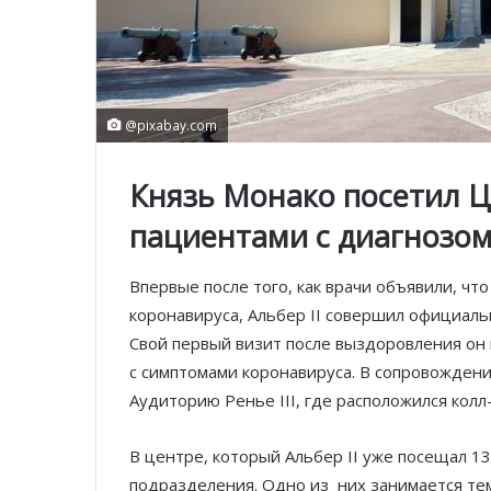
@pixabay.com
Князь Монако посетил Ц
пациентами с диагнозом
Впервые после того, как врачи объявили, чт
коронавируса, Альбер II совершил официал
Свой первый визит после выздоровления он
с симптомами коронавируса. В сопровожден
Аудиторию Ренье III, где расположился колл
В центре, который Альбер II уже посещал 13 
подразделения. Одно из них занимается тем