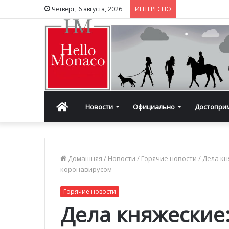
Четверг, 6 августа, 2026
ИНТЕРЕСНО
Главная
Новости
Официально
Достопри
Домашняя
/
Новости
/
Горячие новости
/
Дела кн
коронавирусом
Горячие новости
Дела княжеские: