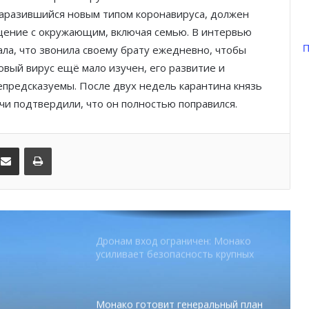
Ferrari набирает скорость перед
 заразившийся новым типом коронавируса, должен
паузой
бщение с окружающим, включая семью. В интервью
П
ала, что звонила своему брату ежедневно, чтобы
SBM и Be Safe Monaco продлили
партнёрство ради безопасных
новый вирус ещё мало изучен, его развитие и
летних ночей
непредсказуемы. После двух недель карантина князь
ачи подтвердили, что он полностью поправился.
В Монако раскрыли мошенничество
с драгоценностями на сумму свыше
€1 млн
kedIn
Поделиться по электронной почте
Распечатать
От Нью-Йорка до Монако: BIG ART
FESTIVAL готовит вечер мирового
уровня на Лазурном Берегу
Дронам вход ограничен: Монако
усиливает безопасность крупных
мероприятий
Монако готовит генеральный план