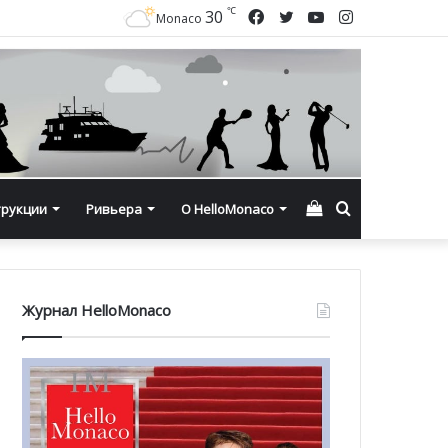
℃
Facebook
Twitter
YouTube
Instagram
30
Monaco
Смотреть
Искать
трукции
Ривьера
О HelloMonaco
корзину
Журнал HelloMonaco