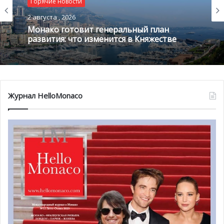
Горячие новости
Горячие новости
1 августа , 2026
2 августа , 2026
Благотворительный забег в Монако
помог детям на пяти континентах
Монако готовит генеральный план
развития: что изменится в Княжестве
View this post on Instagram
Журнал HelloMonaco
A post shared by Pierre Casiraghi Fan Account (@pcasi1987)