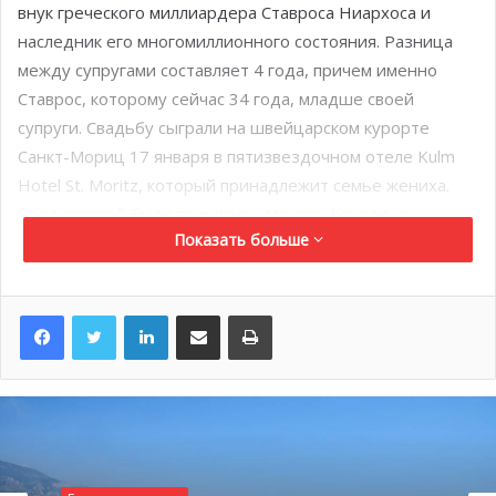
внук греческого миллиардера Ставроса Ниархоса и
наследник его многомиллионного состояния. Разница
между супругами составляет 4 года, причем именно
Ставрос, которому сейчас 34 года, младше своей
супруги. Свадьбу сыграли на швейцарском курорте
Санкт-Мориц 17 января в пятизвездочном отеле Kulm
Hotel St. Moritz, который принадлежит семье жениха.
Среди гостей были принцесса Монако Каролина
Показать больше
Ганноверская, а также Шарлотта Казираги.
LinkedIn
Поделиться по электронной почте
Распечатать