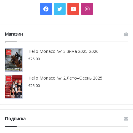
Facebook
Twitter
YouTube
Instagram
Магазин
Hello Monaco №13 Зима 2025-2026
A post shared by Pierre Casiraghi Fan Account (@pcasi1987)
€
25.00
Photo by Gisela Schober/Getty Images
Hello Monaco №12 Лето–Осень 2025
€
25.00
Подписка