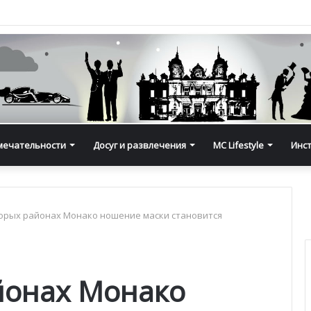
мечательности
Досуг и развлечения
MC Lifestyle
Инс
орых районах Монако ношение маски становится
йонах Монако