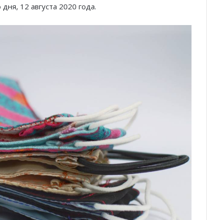
 дня, 12 августа 2020 года.
Князь Альбер II и Принцесса
Шарлен посетили 77-й Бал
Красного Креста Монако
Шарль Леклер вновь в борьбе:
Ferrari набирает скорость перед
паузой