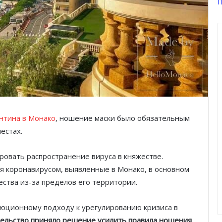
П
нтина в Монако
, ношение маски было обязательным
естах.
ровать распространение вируса в княжестве.
 коронавирусом, выявленные в Монако, в основном
ства из-за пределов его территории.
люционному подходу к урегулированию кризиса в
тельство приняло решение усилить правила ношения