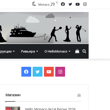
℃
Facebook
Twitter
YouTube
Instagram
29
Monaco
Смотреть
Искать
трукции
Ривьера
О HelloMonaco
корзину
Facebook
Twitter
YouTube
Instagram
Магазин
Hello Monaco №14 Весна 2026