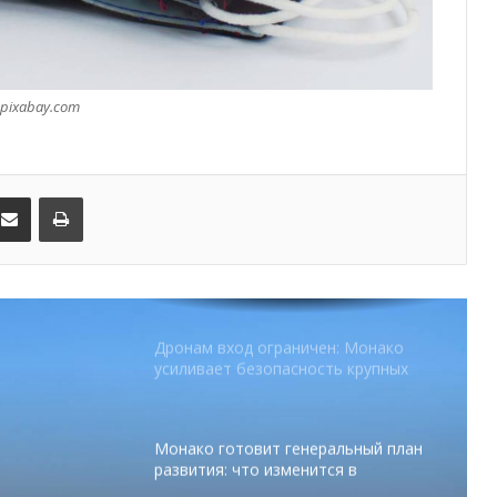
SBM и Be Safe Monaco продлили
партнёрство ради безопасных
летних ночей
pixabay.com
В Монако раскрыли мошенничество
с драгоценностями на сумму свыше
€1 млн
kedIn
Поделиться по электронной почте
Распечатать
От Нью-Йорка до Монако: BIG ART
FESTIVAL готовит вечер мирового
уровня на Лазурном Берегу
Дронам вход ограничен: Монако
усиливает безопасность крупных
мероприятий
Монако готовит генеральный план
развития: что изменится в
Княжестве