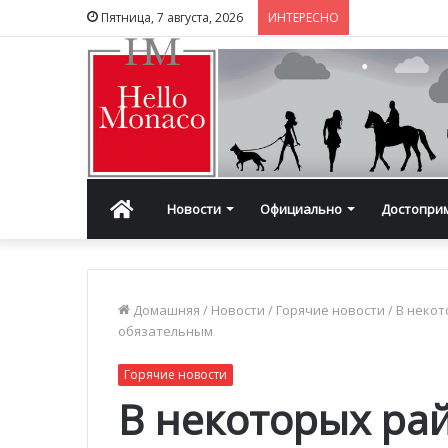
Пятница, 7 августа, 2026
ИНТЕРЕСНО
Главная
Новости
Официально
Достопри
Домашняя
/
Новости
/
Горячие новости
/
В некот
обязательным
Горячие новости
В некоторых ра