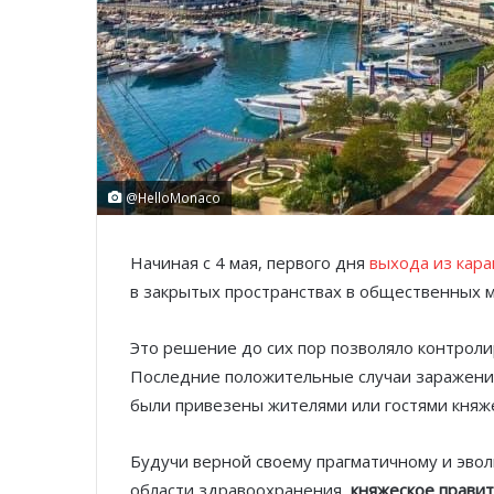
@HelloMonaco
Начиная с 4 мая, первого дня
выхода из кара
в закрытых пространствах в общественных м
Это решение до сих пор позволяло контроли
Последние положительные случаи заражения
были привезены жителями или гостями княже
Будучи верной своему прагматичному и эво
области здравоохранения,
княжеское прави