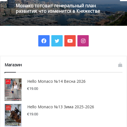
Монако готовит генеральный план
развития: что изменится в Княжестве
View this post on Instagram
Facebook
Twitter
YouTube
Instagram
Магазин
A post shared by HSH Princess Charlene (@hshprincesscharlene)
Hello Monaco №14 Весна 2026
€
19.00
Беатрис Борромео дала
интервью Corriere della Sera
Hello Monaco №13 Зима 2025-2026
€
19.00
Беатрис Борромео дала в Милане интервью