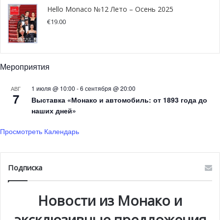
итальянской ежедневной газете Corriere della Sera. В
Hello Monaco №12 Лето – Осень 2025
нём она рассказала о своём утре с сыновьями, сказав:
€
19.00
«
Если у меня нет работы в качестве добровольца
Красного Креста, я провожу утро с детьми
«.
Мероприятия
1 июля @ 10:00
-
6 сентября @ 20:00
АВГ
7
Выставка «Монако и автомобиль: от 1893 года до
Grazie
@IOdonna
e
@Corriere
per
наших дней»
aver raccontato i segreti di
#CapitanPapaia
⛵️
@24ORECultura
Просмотреть Календарь
pic.twitter.com/1f5J46hRlp
— Beatrice Borromeo
Подписка
(@BorromeoBea)
August 1, 2020
Новости из Монако и
эксклюзивные предложения
Она продолжила: «
Я встаю, когда слышу, что люди в