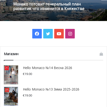
Монако готовит генеральный план
развития: что изменится в Княжестве
Facebook
Twitter
YouTube
Instagram
Магазин
Hello Monaco №14 Весна 2026
€
19.00
Представители правящей
династии Монако на
Hello Monaco №13 Зима 2025-2026
€
19.00
церемонии вручения