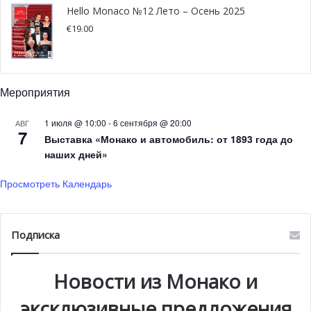
дипломов Красного Креста
Hello Monaco №12 Лето – Осень 2025
Монако
€
19.00
На прошлой неделе добровольцы Красного креста
Монако были удостоены чести получить свои дипломы в
Мероприятия
присутствии князя Монако Альбера II, а также Беатрис
Боромео и Пьера Казираги. Теперь они готовы к
1 июля @ 10:00
-
6 сентября @ 20:00
АВГ
7
спасению человеческих жизней и началу их непростой
Выставка «Монако и автомобиль: от 1893 года до
карьеры. Кроме представителей княжеской семьи
наших дней»
волонтеров также поздравил государственный министр
Просмотреть Календарь
Серж Телль.
Подписка
Новости из Монако и
эксклюзивные предложения