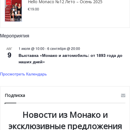
Hello Monaco №12 Лето – Осень 2025
€
19.00
Мероприятия
Принцесса Стефания нанесла
визит принцессе Маргарите и
1 июля @ 10:00
-
6 сентября @ 20:00
АВГ
9
Выставка «Монако и автомобиль: от 1893 года до
принцу Румынии Раду
наших дней»
В рамках своего визита в Бухаресте принцесса
Просмотреть Календарь
Стефания навестила членов румынской королевской
семьи. Принцесса Маргарита и принц Раду приняли
Подписка
представительницу семьи Гримальди во дворце
Елизаветы в Бухаресте.На встрече также
присутствовали: посол Румынии в Монако Робер Фийон,
Новости из Монако и
почетный консул Румынии в Монако Константин
эксклюзивные предложения
Терчина, почетный консул Бухареста в Монако Серджо