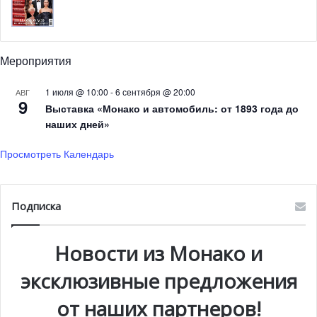
Мероприятия
1 июля @ 10:00
-
6 сентября @ 20:00
АВГ
9
Выставка «Монако и автомобиль: от 1893 года до
наших дней»
Альбер II также принял участие в конференции
«Пластиковые отходы в сердце океана»,
Просмотреть Календарь
организованной в павильоне Франции. По этому случаю
Князь даже подписал Декларацию о намерении создать
международную коалицию, задача которой будет
Подписка
заключаться в том, чтобы снизить количество
пластмассовых отходов в море. Монако, Франция,
Новости из Монако и
Марокко, Чили и Австралия уже присоединились к этой
эксклюзивные предложения
инициативе.
от наших партнеров!
15 ноября Альбер II посетил конференцию по климату