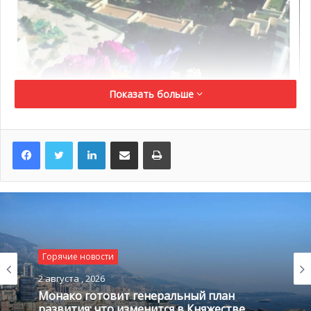
Показать больше
LinkedIn
Поделиться по электронной почте
Распечатать
Горячие новости
Позже и княжеский дворец официально подтвердил
2 августа , 2026
информацию, сообщив, что 28 февраля 2017 года
Монако готовит генеральный план
действительно родился новый член семьи Гримальди.
развития: что изменится в Княжестве