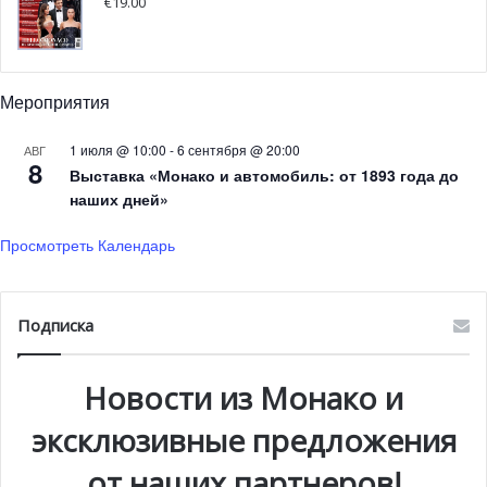
€
19.00
Мероприятия
1 июля @ 10:00
-
6 сентября @ 20:00
АВГ
8
Выставка «Монако и автомобиль: от 1893 года до
наших дней»
Просмотреть Календарь
На прошлой неделе стало известно, что
принцесса
Шарлен
посетит гала-вечер, посвященный первым в
Подписка
мире соревнованиям на водных велосипедах. Riviera
Water Bike Challenge (RWBC) пройдет 4 июня 2017 года
Новости из Монако и
при поддержке
Фонда принцессы Шарлен
.
эксклюзивные предложения
от наших партнеров!