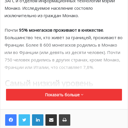
ЗАГС и отделом информационных технологий мэрии
Монако. Исследуемое население состояло
исключительно из граждан Монако.
Почти
95% монегасков проживают в княжестве
.
Большинство тех, кто живёт за границей, проживают во
Франции. Более 8 600 монегасков родились в Монако
или во Франции (или девять из десяти человек). Почти
750 человек родились в других странах, кроме Монако,
Франции или Италии, что составляет 7,8%.
Самый низкий уровень
рождаемости с 1985 года
Показать больше
Годовой прирост населения
был относительно
скромным —
0,4%
в 2021 году после 0,9% в 2020 году.
LinkedIn
Поделиться по электронной почте
Распечатать