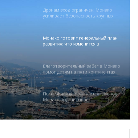
Дронам вход ограничен: Монако
усиливает безопасность крупных
мероприятий
Монако готовит генеральный план
развития: что изменится в
Княжестве
Благотворительный забег в Монако
помог детям на пяти континентах
тся в
После финиша начинается главное:
Монако подсчитывает
экономическую ценность Гран-при
Формулы-1
Отели Монако стали главным
драйвером роста индустрии
гостеприимства