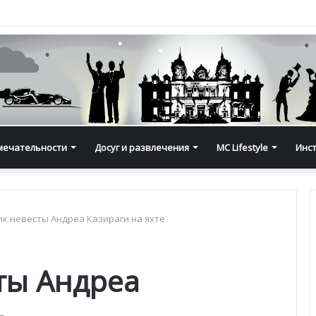
мечательности
Досуг и развлечения
MC Lifestyle
Инс
к невесты Андреа Казираги на яхте
ты Андреа