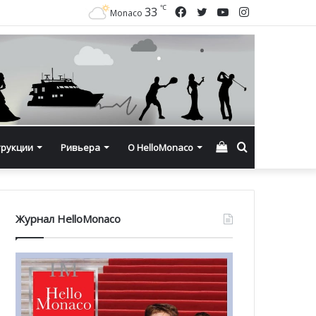
℃
Facebook
Twitter
YouTube
Instagram
33
Monaco
Смотреть
Искать
трукции
Ривьера
О HelloMonaco
корзину
Журнал HelloMonaco