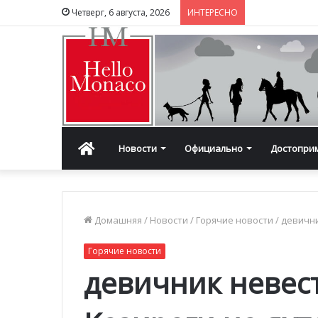
Четверг, 6 августа, 2026
ИНТЕРЕСНО
Главная
Новости
Официально
Достопри
Домашняя
/
Новости
/
Горячие новости
/
девични
Горячие новости
девичник невес