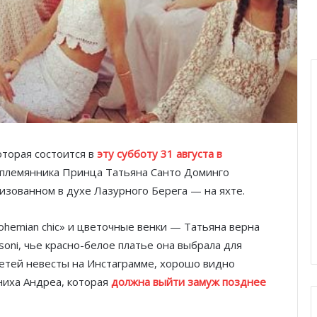
оторая состоится в
эту субботу 31 августа в
а племянника Принца Татьяна Санто Доминго
низованном в духе Лазурного Берега — на яхте.
ohemian chic» и цветочные венки — Татьяна верна
soni, чье красно-белое платье она выбрала для
етей невесты на Инстаграмме, хорошо видно
ниха Андреа, которая
должна выйти замуж позднее