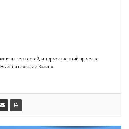
Князь Альбер II и Принцесса
Шарлен посетили 77-й Бал
Красного Креста Монако
Шарль Леклер вновь в борьбе:
Ferrari набирает скорость перед
паузой
лашены 350 гостей, и торжественный прием по
SBM и Be Safe Monaco продлили
партнёрство ради безопасных
’Hiver на площади Казино.
летних ночей
В Монако раскрыли мошенничество
с драгоценностями на сумму свыше
€1 млн
kedIn
Поделиться по электронной почте
Распечатать
От Нью-Йорка до Монако: BIG ART
FESTIVAL готовит вечер мирового
уровня на Лазурном Берегу