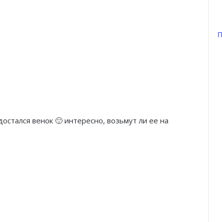
П
стался венок 🙂 интересно, возьмут ли ее на