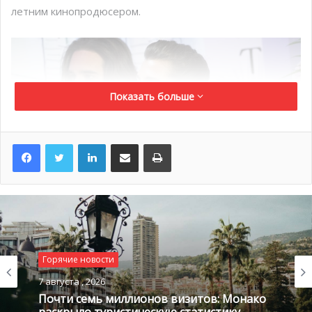
летним кинопродюсером.
Показать больше
LinkedIn
Поделиться по электронной почте
Распечатать
По информации издания People, помолвка состоялась
Горячие новости
около трех недель назад во время семейных каникул в
7 августа , 2026
Горячие новости
Австрии в компании принцессы Каролины. Свадьба
Почти семь миллионов визитов: Монако
6 августа , 2026
планируется на июль.
Ранее издание сообщало, что