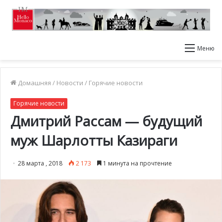
Меню
Домашняя
/
Новости
/
Горячие новости
Горячие новости
Дмитрий Рассам — будущий
муж Шарлотты Казираги
28 марта , 2018
2 173
1 минута на прочтение