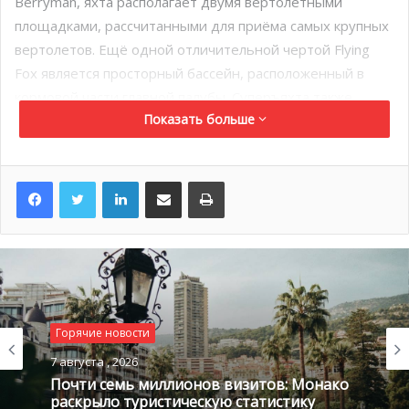
Berryman, яхта располагает двумя вертолетными
площадками, рассчитанными для приёма самых крупных
вертолетов. Ещё одной отличительной чертой Flying
Fox является просторный бассейн, расположенный в
кормовой части главной палубы. Суперъяхта также
Показать больше
оборудована морскими террасами и плавательными
платформами для водных видов спорта. При объёме в 9
100 гросс тонн, Flying Fox занимает 14-е по величине
LinkedIn
Поделиться по электронной почте
Распечатать
место в мире. Помимо этой яхты, немецкая верфь
Lurssen в ближайшее время планирует к доставке 111-
метровый проект TIS и 95-метровый проект Fiji.
Горячие новости
7 августа , 2026
Почти семь миллионов визитов: Монако
раскрыло туристическую статистику