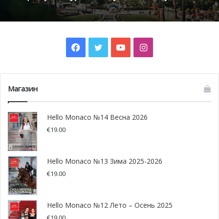
Facebook
Twitter
YouTube
Instagram
Фото предоставлено yachtharbour.com
Магазин
К 2020 году верфь La Ciotat
планирует построить
Hello Monaco №14 Весна 2026
яхтенную деревню неподалёку
€
19.00
от своей платформы
Hello Monaco №13 Зима 2025-2026
площадью 40 000 кв.м
€
19.00
По сообщениям
yachtharbour.com
, французская верфь La
Ciotat, запустившая глобальную реиндустриализацию
Hello Monaco №12 Лето – Осень 2025
своей территории в 2017 году, подтвердила частные
€
19.00