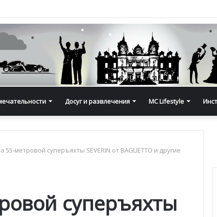
мечательности
Досуг и развлечения
MC Lifestyle
Инс
а 55-метровой суперъяхты SEVERIN от BAGLIETTO и другие
тровой суперъяхты