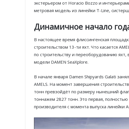
экстерьером от Horacio Bozzo и интерьерами о
метровая модель из линейки T-Line, систершип
Динамичное начало год
В настоящее время флиссингенская площадк
строительством 13-ти яхт. Что касается AME
по строительству и переоборудованию яхт, в
модели DAMEN SeaXplore.
В начале января Damen Shipyards Galati зан
AMELS. На момент завершения строительства
тонн превзойдёт по размеру нынешний фла
тоннажем 2827 тонн. Это первая, полностью 
производителя с момента выпуска линейки AME