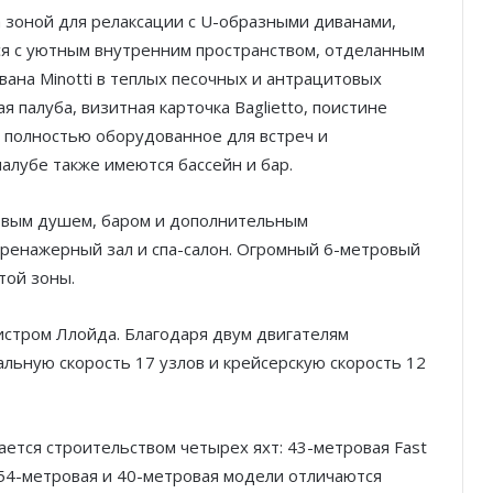
 зоной для релаксации с U-образными диванами,
я с уютным внутренним пространством, отделанным
ана ​​Minotti в теплых песочных и антрацитовых
я палуба, визитная карточка Baglietto, поистине
, полностью оборудованное для встреч и
алубе также имеются бассейн и бар.
овым душем, баром и дополнительным
ренажерный зал и спа-салон. Огромный 6-метровый
той зоны.
истром Ллойда. Благодаря двум двигателям
мальную скорость 17 узлов и крейсерскую скорость 12
ается строительством четырех яхт: 43-метровая Fast
; 54-метровая и 40-метровая модели отличаются