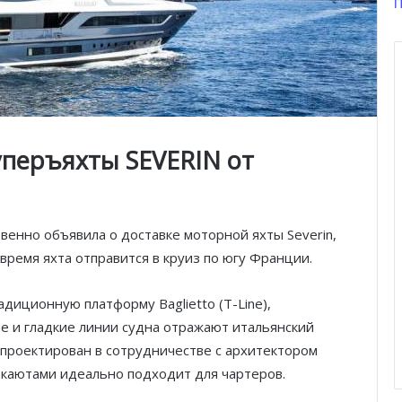
П
уперъяхты SEVERIN от
твенно объявила о доставке моторной яхты Severin,
время яхта отправится в круиз по югу Франции.
диционную платформу Baglietto (T-Line),
е и гладкие линии судна отражают итальянский
 спроектирован в сотрудничестве с архитектором
 каютами идеально подходит для чартеров.