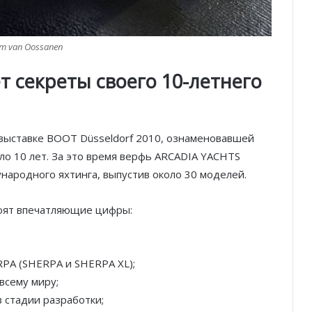
m van Oossanen
ет секреты своего 10-летнего
 выставке BOOT Düsseldorf 2010, ознаменовавшей
о 10 лет. За это время верфь ARCADIA YACHTS
ародного яхтинга, выпустив около 30 моделей.
тоят впечатляющие цифры:
ERPA (SHERPA и SHERPA XL);
всему миру;
 стадии разработки;