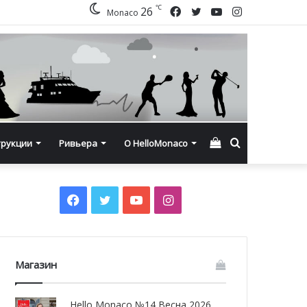
℃
Facebook
Twitter
YouTube
Instagram
26
Monaco
Смотреть
Искать
трукции
Ривьера
О HelloMonaco
корзину
Facebook
Twitter
YouTube
Instagram
Магазин
Hello Monaco №14 Весна 2026