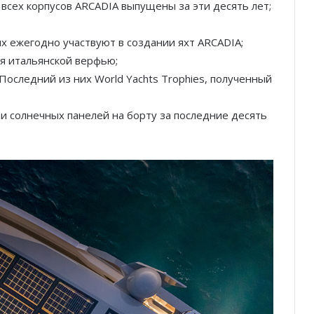
всех корпусов ARCADIA выпущены за эти десять лет;
;
х ежегодно участвуют в создании яхт ARCADIA;
я итальянской верфью;
Последний из них World Yachts Trophies, полученный
 солнечных панелей на борту за последние десять
Князь Альбер II и Принцесса
Шарлен посетили 77-й Бал
Красного Креста Монако