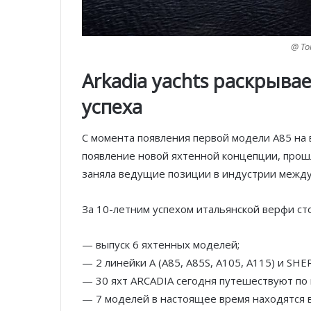
@ To
Arkadia yachts раскрыва
успеха
С момента появления первой модели A85 на
появление новой яхтенной концепции, прошл
заняла ведущие позиции в индустрии междун
За 10-летним успехом итальянской верфи с
— выпуск 6 яхтенных моделей;
— 2 линейки A (A85, A85S, A105, A115) и SH
— 30 яхт ARCADIA сегодня путешествуют по 
— 7 моделей в настоящее время находятся в