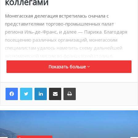
коллегами
Монегасская делегация встретилась сначала с
представителями торгово-промышленных палат
региона Иль-де-Франс, и далее — Парижа. Благодаря
посещению различных организаций, монегасским
специалистам удалось наметить схему дальнейшей
экономической миссии во французской столице.
Временные рамки этого проекта, первоначально
Показать больше
запланированного на март этого года, переносятся на
первую половину 2021 года.
LinkedIn
Поделиться по электронной почте
Распечатать