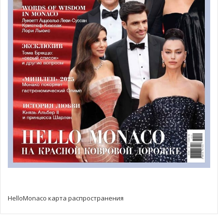
@ DR Monaco Economic Board (MEB)
Канадские партнёры
Следующий день был посвящён встречам монегасской
делегации с канадскими коллегами. Лидеров MEB
приветствовали в канадском посольстве во Франции
посол, г-жа Изабель Юдон, и главный торговый
представитель Николя Ле Паж.
HelloMonaco карта распространения