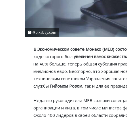
@pixabay.com
В Экономическом совете Монако (MEB) состо
ходе которого был
увеличен взнос княжеств
на 40% больше; теперь общая субсидия пра
миллионов евро. Бесспорно, это хорошая нов
техническим советником Управления занято
службы
Гийомом Розом
, так и для её прези
Недавно руководители MEB созвали совещан
организации и лица, в том числе министра ф
Около 400 лидеров в своей области собралис