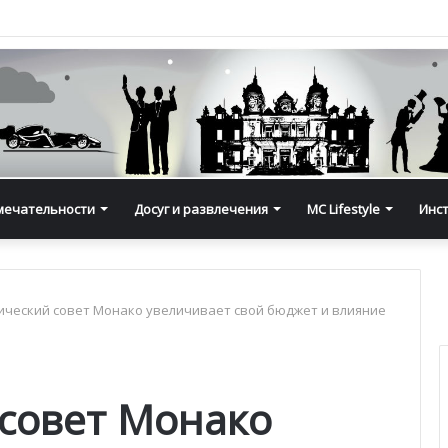
мечательности
Досуг и развлечения
MC Lifestyle
Инс
ческий совет Монако увеличивает свой бюджет и влияние
совет Монако