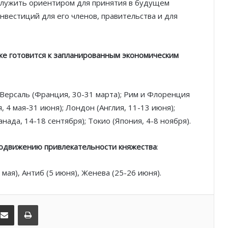
служить ориентиром для принятия в будущем
вестиций для его членов, правительства и для
Благотворительный забег в Монако
е готовится к запланированным экономическим
помог детям на пяти континентах
После финиша начинается главное:
 Версаль (Франция, 30-31 марта); Рим и Флоренция
Монако подсчитывает
, 4 мая-31 июня); Лондон (Англия, 11-13 июня);
экономическую ценность Гран-при
нада, 14-18 сентября); Токио (Япония, 4-8 ноября).
Формулы-1
Отели Монако стали главным
родвижению привлекательности княжества
:
драйвером роста индустрии
гостеприимства
мая), Антиб (5 июня), Женева (25-26 июня).
Князь Альбер II и Принцесса
Шарлен посетили 77-й Бал
Красного Креста Монако
kedIn
Поделиться по электронной почте
Распечатать