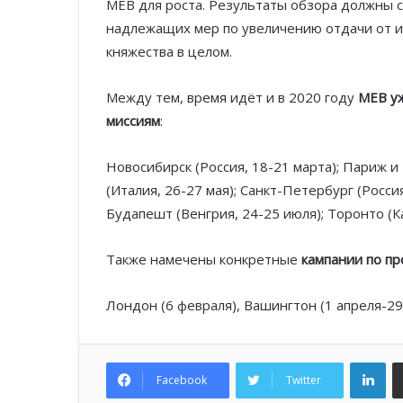
MEB для роста. Результаты обзора должны 
надлежащих мер по увеличению отдачи от ин
княжества в целом.
Между тем, время идёт и в 2020 году
MEB уж
миссиям
:
Новосибирск (Россия, 18-21 марта); Париж и
(Италия, 26-27 мая); Санкт-Петербург (Россия
Будапешт (Венгрия, 24-25 июля); Торонто (Ка
Также намечены конкретные
кампании по п
Лондон (6 февраля), Вашингтон (1 апреля-29 
Lin
Facebook
Twitter