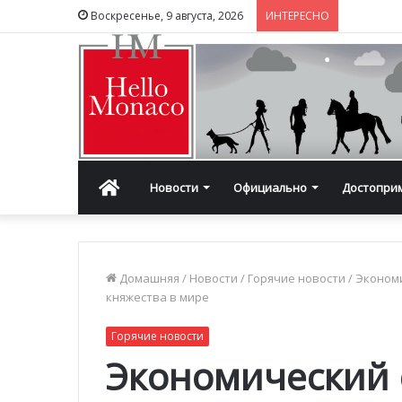
Воскресенье, 9 августа, 2026
ИНТЕРЕСНО
Главная
Новости
Официально
Достопри
Домашняя
/
Новости
/
Горячие новости
/
Экономи
княжества в мире
Горячие новости
Экономический 