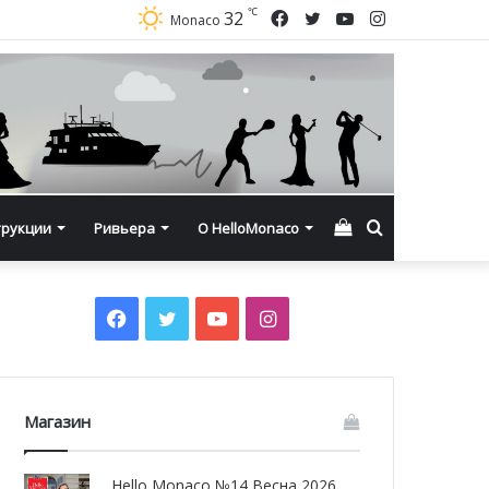
℃
Facebook
Twitter
YouTube
Instagram
32
Monaco
Смотреть
Искать
трукции
Ривьера
О HelloMonaco
корзину
Facebook
Twitter
YouTube
Instagram
Магазин
Hello Monaco №14 Весна 2026