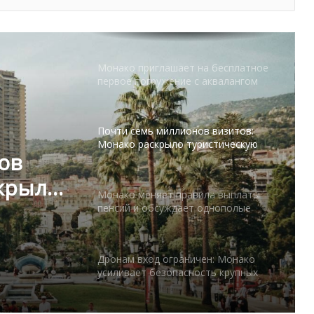
Шарль Леклер вновь в борьбе:
Ferrari набирает скорость перед
паузой
Монако приглашает на бесплатное
первое погружение с аквалангом
Почти семь миллионов визитов:
Монако раскрыло туристическую
ов
статистику
скрыло
Монако меняет правила выплаты
стику
пенсий и обсуждает однополые
союзы
Дронам вход ограничен: Монако
усиливает безопасность крупных
мероприятий