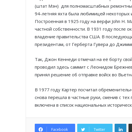
(штат Мэн) для полномасштабных ремонтных
94-летняя яхта была любимицей некоторых 
Построенная в 1925 году на верфи John H. M
частной собственности. В 1931 году после о
владение правительства США. В последующи
президентам, от Герберта Гувера до Джимм
Так, Джон Кеннеди отмечал на её борту сво
проводил здесь саммит с Леонидом Брежнев
принял решение об отправке войск во Вьетн
В 1977 году Картер посчитал обременительны
снова перешла в частные руки, сменив с тех 
включена в список национальных историчес
Lin
Facebook
Twitter