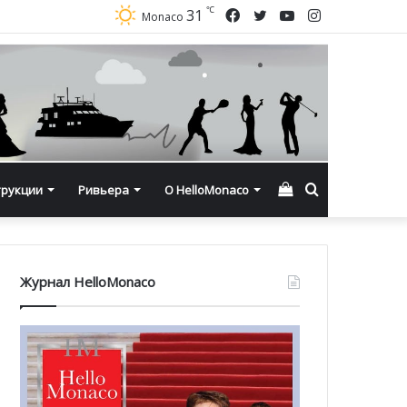
℃
Facebook
Twitter
YouTube
Instagram
31
Monaco
Смотреть
Искать
трукции
Ривьера
О HelloMonaco
корзину
Журнал HelloMonaco