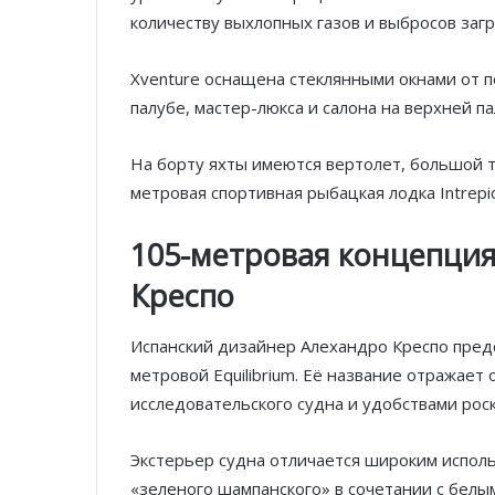
количеству выхлопных газов и выбросов за
Xventure оснащена стеклянными окнами от по
палубе, мастер-люкса и салона на верхней 
На борту яхты имеются вертолет, большой т
метровая спортивная рыбацкая лодка Intrepi
105-метровая концепция 
Креспо
Испанский дизайнер Алехандро Креспо предс
метровой Equilibrium. Её название отражае
исследовательского судна и удобствами рос
Экстерьер судна отличается широким испол
«зеленого шампанского» в сочетании с бел