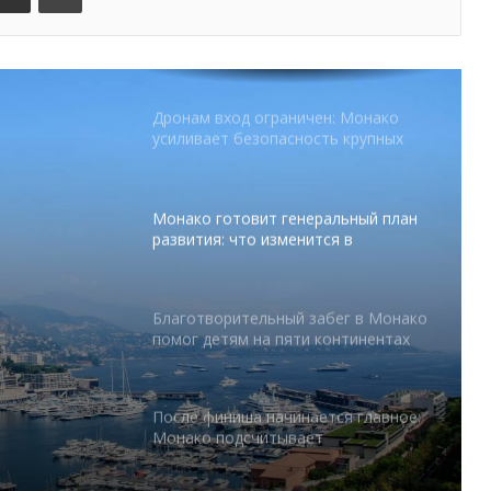
От Нью-Йорка до Монако: BIG ART
FESTIVAL готовит вечер мирового
уровня на Лазурном Берегу
Дронам вход ограничен: Монако
усиливает безопасность крупных
мероприятий
Монако готовит генеральный план
развития: что изменится в
Княжестве
Благотворительный забег в Монако
помог детям на пяти континентах
тся в
После финиша начинается главное:
Монако подсчитывает
экономическую ценность Гран-при
Формулы-1