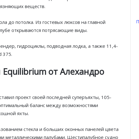
грязняющих веществ.
П
ла до потолка. Из гостевых люксов на главной
палубе открываются потрясающие виды.
ендер, гидроциклы, подводная лодка, а также 11,4-
d 375.
Equilibrium от Алехандро
тавил проект своей последней суперъяхты, 105-
т оптимальный баланс между возможностями
кошной яхты.
ьзованием стекла и больших оконных панелей цвета
ыми металлическими палубами. Шестипалубное судно