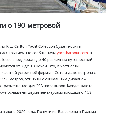
ти о 190-метровой
и Ritz-Carlton Yacht Collection будет носить
ва «Открытие». По сообщениям
yachtharbour.com
, в
Collection предложит до 40 различных путешествий,
уются от 7 до 10 ночей. Это, в частности,
 частной устричной фермы в Сете и даже встреча с
 190 метров, эти яхты с уникальным дизайном
ют размещение для 298 пассажиров. Каждая каюта
акже оснащены двумя пентхаусами площадью 158
а в июне 2020 года. По пути из Барселоны в Пальма-