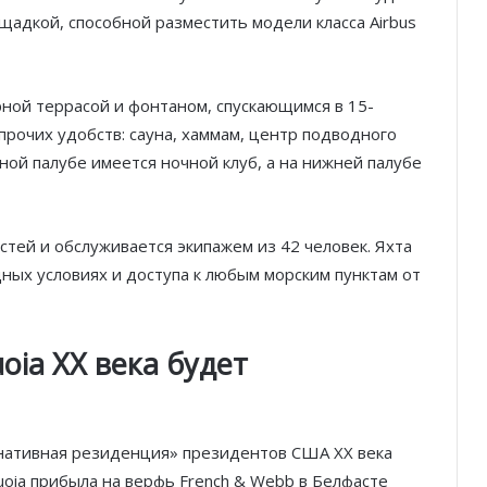
щадкой, способной разместить модели класса Airbus
рной террасой и фонтаном, спускающимся в 15-
прочих удобств: сауна, хаммам, центр подводного
ной палубе имеется ночной клуб, а на нижней палубе
остей и обслуживается экипажем из 42 человек. Яхта
ных условиях и доступа к любым морским пунктам от
oia XX века будет
нативная резиденция» президентов США XX века
uoia прибыла на верфь French & Webb в Белфасте