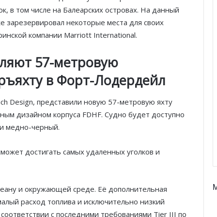
к, в том числе на Балеарских островах. На данный
уже зарезервировал некоторые места для своих
нской компании Marriott International.
вляют 57-метровую
ръяхту в Форт-Лодердейл
nch Design, представили новую 57-метровую яхту
вным дизайном корпуса FDHF. Судно будет доступно
ли медно-черный.
сможет достигать самых удаленных уголков и
еану и окружающей среде. Её дополнительная
малый расход топлива и исключительно низкий
соответствии с последними требованиями Tier III по