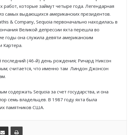
 работ, которые займут четыре года. Легендарная
из самых выдающихся американских президентов.
athis & Company, Sequoia первоначально находилась в
кончания Великой депрессии яхта перешла во
Князь Альбер II и Принцесса
Шарлен посетили 77-й Бал
е годы она служила девяти американским
Красного Креста Монако
и Картера.
Шарль Леклер вновь в борьбе:
й последний (46-й) день рождения; Ричард Никсон
Ferrari набирает скорость перед
ым; считается, что именно там Линдон Джонсон
паузой
ам.
SBM и Be Safe Monaco продлили
партнёрство ради безопасных
м содержать Sequoia за счет государства, и она
летних ночей
пор семь владельцев. В 1987 году яхта была
ких памятников США.
В Монако раскрыли мошенничество
с драгоценностями на сумму свыше
€1 млн
kedIn
Поделиться по электронной почте
Распечатать