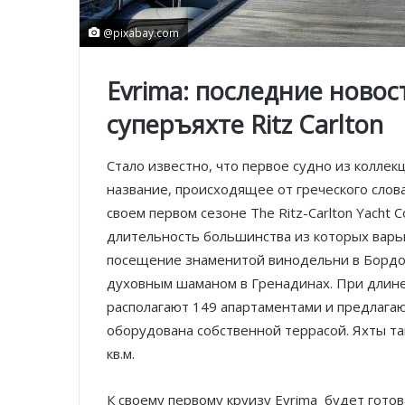
@pixabay.com
Evrima: последние новос
суперъяхте Ritz Carlton
Стало известно, что первое судно из коллекци
название, происходящее от греческого сло
своем первом сезоне The Ritz-Carlton Yacht 
длительность большинства из которых варьир
посещение знаменитой винодельни в Бордо,
духовным шаманом в Гренадинах. При длине
располагают 149 апартаментами и предлага
оборудована собственной террасой. Яхты т
кв.м.
К своему первому круизу Evrima будет готов