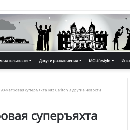
мечательности
Досуг и развлечения
MC Lifestyle
Инс
 190-метровая суперъяхта Ritz Carlton и другие новости
ровая суперъяхта