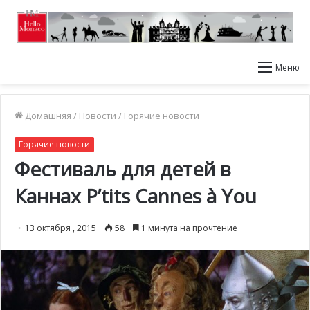
Меню
Домашняя
/
Новости
/
Горячие новости
Горячие новости
Фестиваль для детей в
Каннах P’tits Cannes à You
13 октября , 2015
58
1 минута на прочтение