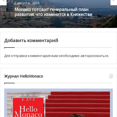
2 августа , 2026
историю о том, как появились знаменитые персонажи
Монако готовит генеральный план
«Питера Пена».
развития: что изменится в Княжестве
Также для самых маленьких предусмотрена программа
из 4-х коротких мультиков про морковку производства
«Les films du nord»
:
«Le parfum de la Carotte»/»Запах морковки» Арно
Добавить комментарий
Демунка и Реми Дюрена
«Морковное варенье» Анны Вьель
Для отправки комментария вам необходимо
авторизоваться
.
«Гигантская морковка» Паскаль Эке
«Маленький ёжик» Мажори Ко
Для зрителей
от 3-х лет организованы музыкально-
Журнал HelloMonaco
поэтические вечера
.
В поэтической и музыкальной атмосфере два музыканта
будут говорить на темы, близкие всем: радость,
нежность, различия, жизнь. Артисты будут петь,
танцевать и рассказывать истории. Маленькие
слушатели познакомятся и традиционной и с