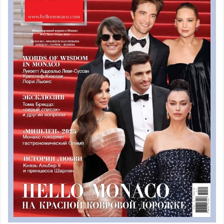
современной музыкой.
Ознакомиться с программой и зарезервировать билеты
вы можете здесь:
https://www.cannes.com/fr/evenements/grands-rendez-
vous-mois-par-mois/p-tits-cannes-a-you.html
С 14 по 31 октября на 1 place Bernard Cornut-Gentille