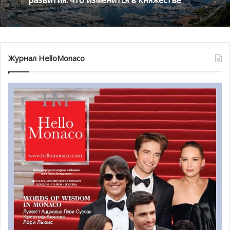
Журнал HelloMonaco
«Международной премией современного искусства»
был награжден
Артур Джафа
(Arthur Jafa) за его
произведение «Любовь это Сообщение, Сообщение
это смерть» (2016). Эта инсталляция была представлена
во время церемонии вручения премий, затем она также
будет выставлена в Паллаццо Мадама (Palazzo Madama)
в Турине с 1 по 13 ноября этого года в рамках Ярмарки
современного искусства.