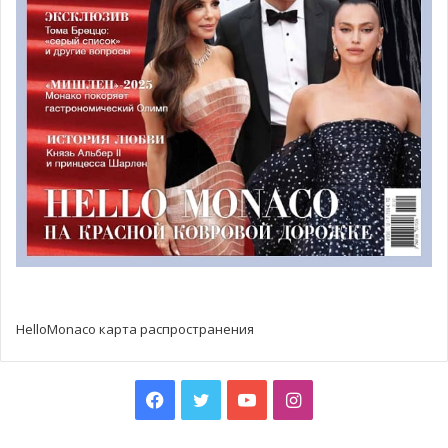
Аннека Ленссен
(Anneka Lenssen) получила «Премию за
лучшее критическое эссе о современном искусстве» за
свой текст под названием «Абстракция количества?
Найти полноту в арабской живописи».
«Премию княжества» за свои философские труды
получил
Жорж Диди-Уберман
(Georges Didi-Huberman).
Эта премия вручается Фондом князя Монако Пьера
совместно с ассоциацией «Философские встречи».
HelloMonaco карта распространения
Facebook
Twitter
YouTube
Instagram