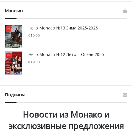
Магазин
Hello Monaco №13 Зима 2025-2026
€
19.00
Фото: Direction de la Communication / Stéphane
Danna/ Michael Alesi/ facebook.com/MonacoInfo
Hello Monaco №12 Лето – Осень 2025
€
19.00
Подписка
Новости из Монако и
эксклюзивные предложения