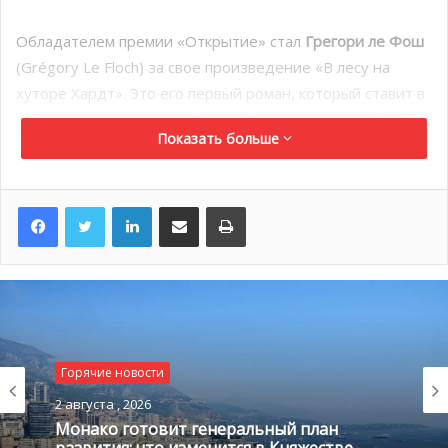
Обладателем премии «Открытие» стал
Грегори ле Фош
(Grégory Le Floch) за свое произведение «В лесу на
хуторе Хардт». Это его первый роман, который ставит в
центр рассказа сложности выживания во враждебной
Показать больше
окружающей среде.
«Любительская премия лицеистов» досталась
Орели
LinkedIn
Поделиться по электронной почте
Распечатать
Разимбо
(Aurélie Razimbaud) за ее книгу «Жизнь теплых
камней», вышедшую в августе 2018 года. А
«Любительская премия молодых меломанов» была
вручена
Юкке Тьенсу
(Jukka Tiensuu) за ее произведение
Теотон, концерт для шэн и оркестра.
Горячие новости
2 августа , 2026
Монако готовит генеральный план
развития: что изменится в Княжестве