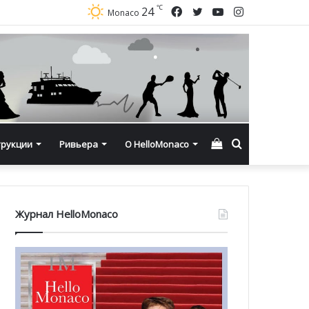
℃
Facebook
Twitter
YouTube
Instagram
24
Monaco
Смотреть
Искать
трукции
Ривьера
О HelloMonaco
корзину
Журнал HelloMonaco