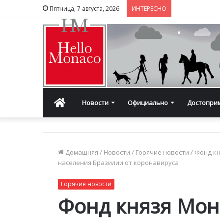
Пятница, 7 августа, 2026
ИНТЕРЕСНО
Главная
Новости
Официально
Достопри
Домашняя
/
Новости
/
Горячие новости
/
Фонд кн
населения Бразилии от коронавируса
Горячие новости
Фонд князя Мон