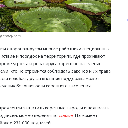
П
Князь Альбер II и Принцесса
Шарлен посетили 77-й Бал
Красного Креста Монако
pixabay.com
вязи с коронавирусом многие работники специальных
Шарль Леклер вновь в борьбе:
Ferrari набирает скорость перед
йствие и порядок на территориях, где проживают
паузой
 кроме угрозы коронавируса коренное население
еми, кто не стремится соблюдать законов и их права
SBM и Be Safe Monaco продлили
ласка и любая другая внешняя поддержка может
партнёрство ради безопасных
печения безопасности коренного населения
летних ночей
В Монако раскрыли мошенничество
с драгоценностями на сумму свыше
стремлении защитить коренные народы и подписать
€1 млн
подписей, можно перейдя по
ссылке
. На момент
более 231.000 подписей.
От Нью-Йорка до Монако: BIG ART