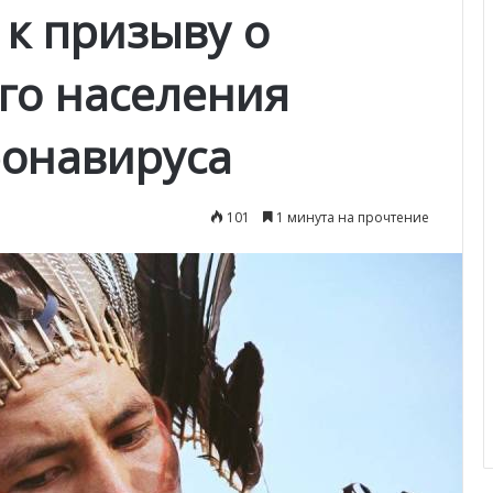
 к призыву о
го населения
ронавируса
101
1 минута на прочтение