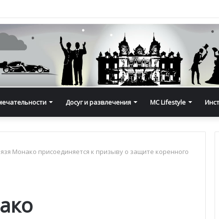
мечательности
Досуг и развлечения
MC Lifestyle
Инс
язя Монако присоединяется к призыву о защите коренного
ако