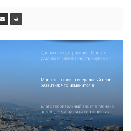
FESTIVAL готовит вечер мирового
уровня на Лазурном Берегу
kedIn
Поделиться по электронной почте
Распечатать
Дронам вход ограничен: Монако
усиливает безопасность крупных
мероприятий
Монако готовит генеральный план
развития: что изменится в
Княжестве
Благотворительный забег в Монако
помог детям на пяти континентах
абег в
После финиша начинается главное:
Монако подсчитывает
 на
экономическую ценность Гран-при
Формулы-1