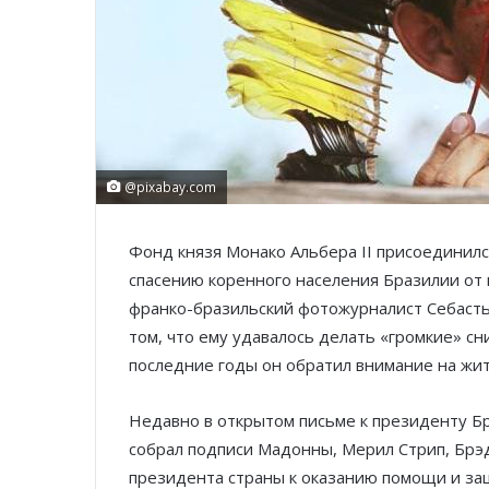
@pixabay.com
Фонд князя Монако Альбера II присоединил
спасению коренного населения Бразилии от 
франко-бразильский фотожурналист Себастьян
том, что ему удавалось делать «громкие» с
последние годы он обратил внимание на жит
Недавно в открытом письме к президенту Б
собрал подписи Мадонны, Мерил Стрип, Брэд
президента страны к оказанию помощи и за