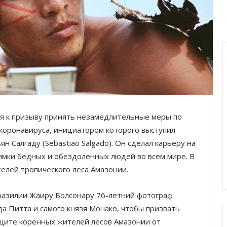
ся к призыву принять незамедлительные меры по
коронавируса, инициатором которого выступил
 Салгаду (Sebastiao Salgado). Он сделал карьеру на
нимки бедных и обездоленных людей во всем мире. В
елей тропического леса Амазонии.
разилии Жаиру Болсонару 76-летний фотограф
а Питта и самого князя Монако, чтобы призвать
щите коренных жителей лесов Амазонии от