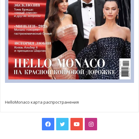
Другой положительной тенденцией стало появление
новых покупателей, в частности, из Франции. Дом
Artcurial констатировал 44% новоиспеченных ценителей
искусства, каждый четвертый из которых — француз.
Ещё одной заслугой французского дома вот уже второй
год подряд становится «самая дорогая продажа года»
во Франции. На этот раз с молотка ушел легендарный
ретромобиль Ferrari 335 S Spider 1957 года, ставший
отныне самым дорогим коллекционным автомобилем в
мире.
HelloMonaco карта распространения
Facebook
Twitter
YouTube
Instagram