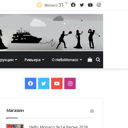
℃
Facebook
Twitter
YouTube
Instagram
31
Monaco
Смотреть
Искать
трукции
Ривьера
О HelloMonaco
корзину
Facebook
Twitter
YouTube
Instagram
Магазин
Hello Monaco №14 Весна 2026