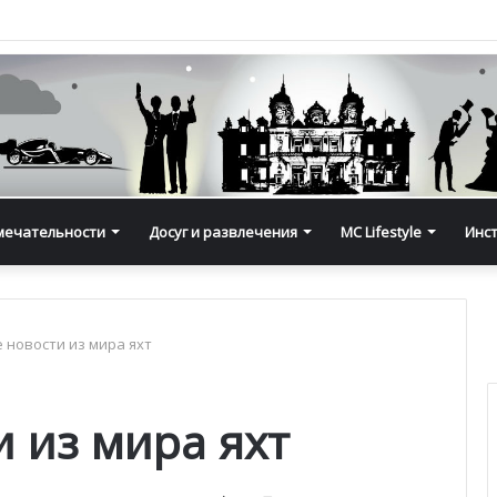
мечательности
Досуг и развлечения
MC Lifestyle
Инс
 новости из мира яхт
 из мира яхт