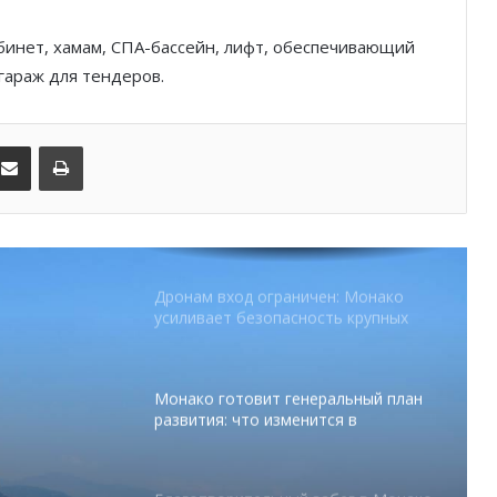
партнёрство ради безопасных
летних ночей
инет, хамам, СПА-бассейн, лифт, обеспечивающий
гараж для тендеров.
В Монако раскрыли мошенничество
с драгоценностями на сумму свыше
€1 млн
kedIn
Поделиться по электронной почте
Распечатать
От Нью-Йорка до Монако: BIG ART
FESTIVAL готовит вечер мирового
уровня на Лазурном Берегу
Дронам вход ограничен: Монако
усиливает безопасность крупных
мероприятий
Монако готовит генеральный план
развития: что изменится в
Княжестве