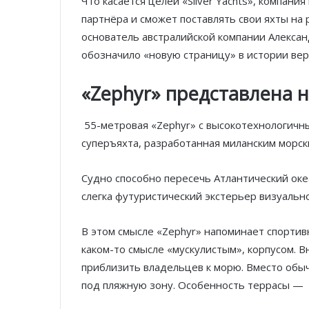
Что касается целей «Silver Yachts», компан
партнёра и сможет поставлять свои яхты на
основатель австралийской компании Александ
обозначило «новую страницу» в истории вер
«Zephyr» представлена ​​
55-метровая «Zephyr» с высокотехнологичн
суперъяхта, разработанная миланским морс
Судно способно пересечь Атлантический океа
слегка футуристический экстерьер визуаль
В этом смысле «Zephyr» напоминает спортивн
каком-то смысле «мускулистым», корпусом. 
приблизить владельцев к морю. Вместо обыч
под пляжную зону. Особенность террасы — 