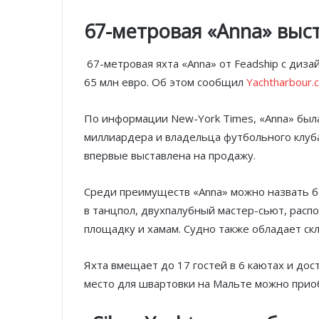
67-метровая «Anna» выст
67-метровая яхта «Anna» от Feadship с диза
65 млн евро. Об этом сообщил
Yachtharbour.
По информации New-York Times, «Anna» была
миллиардера и владельца футбольного клуб
впервые выставлена на продажу.
Среди преимуществ «Anna» можно назвать б
в танцпол, двухпалубный мастер-сьют, расп
площадку и хамам. Судно также обладает ск
Яхта вмещает до 17 гостей в 6 каютах и дос
место для швартовки на Мальте можно приоб