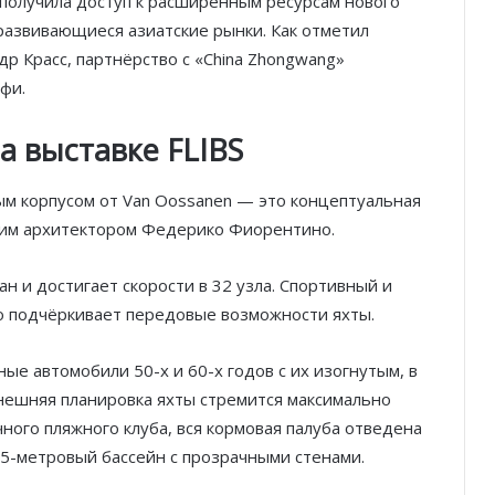
ия получила доступ к расширенным ресурсам нового
 развивающиеся азиатские рынки. Как отметил
р Красс, партнёрство с «China Zhongwang»
фи.
на выставке FLIBS
ым корпусом от Van Oossanen — это концептуальная
ким архитектором Федерико Фиорентино.
н и достигает скорости в 32 узла. Спортивный и
но подчёркивает передовые возможности яхты.
ые автомобили 50-х и 60-х годов с их изогнутым, в
Внешняя планировка яхты стремится максимально
ного пляжного клуба, вся кормовая палуба отведена
5-метровый бассейн с прозрачными стенами.