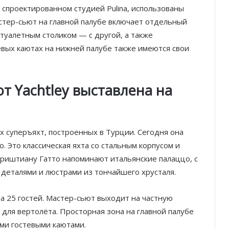
 спроектированном студией Pulina, использованы
тер-сьют на главной палубе включает отдельный
 туалетным столиком — с другой, а также
евых каютах на нижней палубе также имеются свои
от Yachtley выставлена на
х суперъяхт, построенных в Турции. Сегодня она
Князь Альбер II и Принцесса
Шарлен посетили 77-й Бал
. Это классическая яхта со стальным корпусом и
Красного Креста Монако
риштиану Гатто напоминают итальянские палаццо, с
деталями и люстрами из тончайшего хрусталя.
Шарль Леклер вновь в борьбе:
Ferrari набирает скорость перед
а 25 гостей. Мастер-сьют выходит на частную
паузой
 для вертолёта. Просторная зона на главной палубе
ми гостевыми каютами.
SBM и Be Safe Monaco продлили