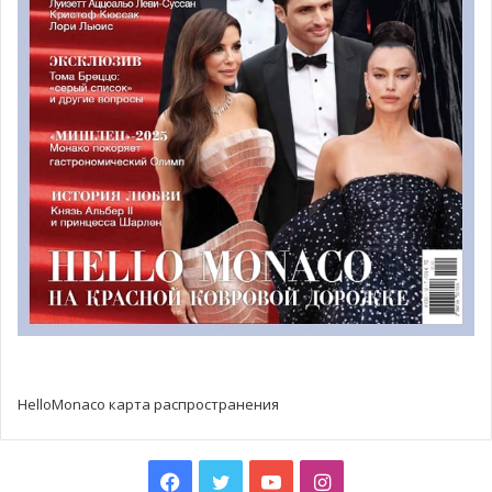
Также
25 и 26 мая
к привычному расписанию движения
поездов
будут добавлены еще 16 дополнительных
поездов
в направлении «из» или «в Монако».
Фото: pixabay
HelloMonaco карта распространения
Facebook
Twitter
YouTube
Instagram