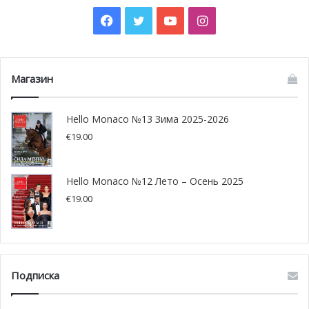
Facebook
Twitter
YouTube
Instagram
Магазин
Hello Monaco №13 Зима 2025-2026
€
19.00
Hello Monaco №12 Лето – Осень 2025
Вам наверняка очень захочется выучить греческий язык,
€
19.00
чтобы попросить поваров побаловать вас самыми
лучшими блюдами греческой кухни, произнеся их
оригинальные названия на греческом.
Подписка
Фото: facebook.com/dinanikolaou/