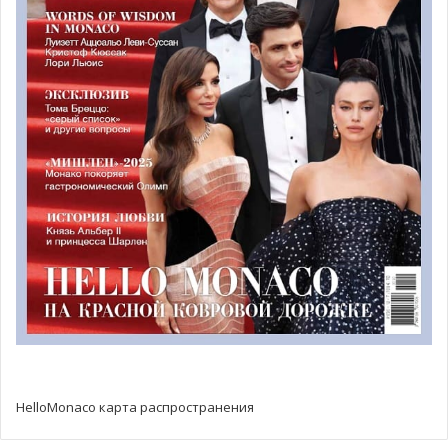
рестораном в Париже. Сегодня ресторан Omêr, который
покоряет Лазурный Берег, сделал ставку на
выигрышную комбинацию, объединив Патрика Лэна в
команду с Диной, которые вместе теперь будут
создавать божественные блюда по рецептам Алена
Дюкаса. Это означает, что при выборе, где сделать
паузу между прогулками по Монако, на ресторан Omêr
точно можно положиться. Ведь именно здесь на
протяжении всего лета вы сможете попробовать самую
прекрасную греческую и средиземноморскую кухню.
HelloMonaco карта распространения