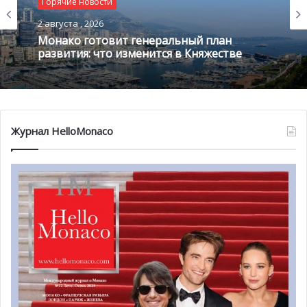
Горячие новости
2 августа , 2026
Монако готовит генеральный план
развития: что изменится в Княжестве
Журнал HelloMonaco
В 2017 году Жиль Пудловский, издатель и создатель
известного руководства по кулинарии «Publo Paris»,
вознес Дину Николау на самую вершину, признав ее
заведение «Evi Evane» лучшим иностранным