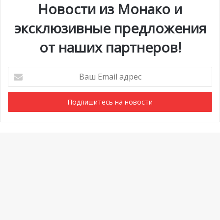
Новости из Монако и
эксклюзивные предложения
от наших партнеров!
Ваш
Email
адрес
Мероприятия
1 июля @ 10:00
-
6 сентября @ 20:00
АВГ
6
Выставка «Монако и автомобиль: от 1893 года до
Ba
наших дней»
to
Просмотреть Календарь
to