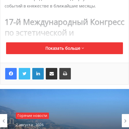
событий в княжестве в ближайшие месяцы.
17-й Международный Конгресс
по эстетической и
антивозрастной медицине
Показать больше
4 – 6 апреля
LinkedIn
Поделиться по электронной почте
Распечатать
Ежегодный конгресс является одним из самых
ожидаемых событий в профессиональной среде,
привлекающим около 12 тысяч участников из более 130
стран. Свыше трехсот ведущих международных
компаний представят свои последние продукты,
технологии и услуги в рамках 59 научных и 16
презентационных сессий. Конференция, проводимая
Горячие новости
под патронажем князя Монако Альбера II, станет
2 августа , 2026