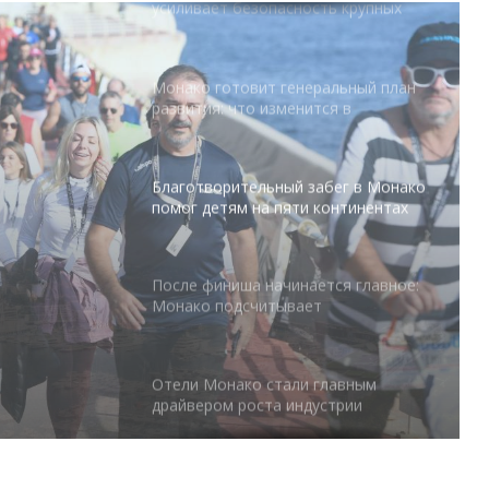
Монако готовит генеральный план
развития: что изменится в
Княжестве
Благотворительный забег в Монако
помог детям на пяти континентах
абег в
 на
После финиша начинается главное:
Монако подсчитывает
экономическую ценность Гран-при
Формулы-1
Отели Монако стали главным
драйвером роста индустрии
гостеприимства
Князь Альбер II и Принцесса
Шарлен посетили 77-й Бал
Красного Креста Монако