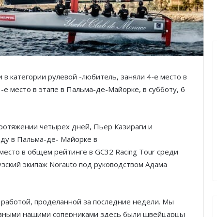
и в категории рулевой -любитель, заняли 4-е место в
-е место в этапе в Пальма-де-Майорке, в субботу, 6
протяжении четырех дней, Пьер Казираги и
еду в Пальма-де- Майорке в
место в общем рейтинге в GC32 Racing Tour среди
зский экипаж Norauto под руководством Адама
с работой, проделанной за последние недели. Мы
езными нашими соперниками здесь были швейцарцы