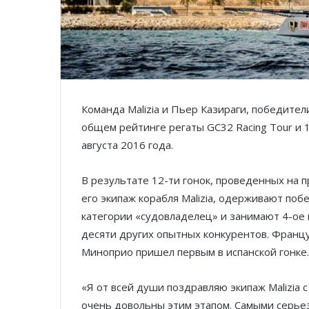
Команда Malizia и Пьер Казираги, победител
общем рейтинге регаты GC32 Racing Tour и 1
августа 2016 года.
В результате 12-ти гонок, проведенных на 
его экипаж корабля Malizia, одерживают поб
категории «судовладелец» и занимают 4-ое 
десяти других опытных конкурентов. Францу
Миноприо пришел первым в испанской гонке.
«Я от всей души поздравляю экипаж Malizia 
очень довольны этим этапом. Самыми серь