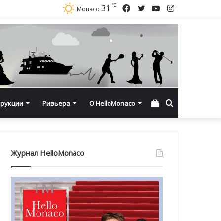
℃
Facebook
Twitter
YouTube
Instagram
31
Monaco
Смотреть
Искать
трукции
Ривьера
О HelloMonaco
корзину
Журнал HelloMonaco