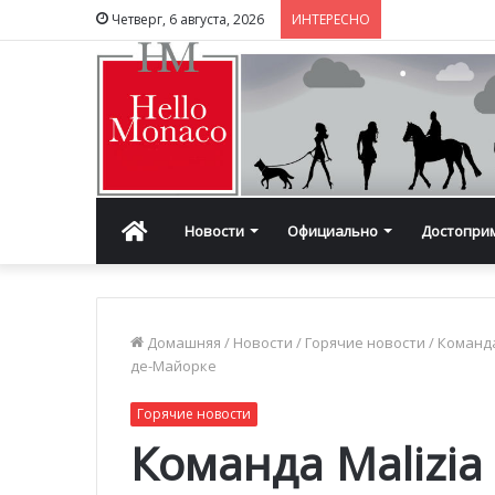
Четверг, 6 августа, 2026
ИНТЕРЕСНО
Главная
Новости
Официально
Достопри
Домашняя
/
Новости
/
Горячие новости
/
Команда
де-Майорке
Горячие новости
Команда Malizia