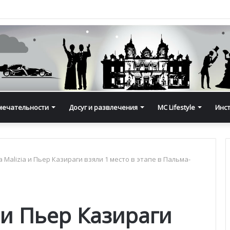
мечательности
Досуг и развлечения
MC Lifestyle
Инс
 Malizia и Пьер Казираги взяли 1 место в этапе в Пальма-
 и Пьер Казираги