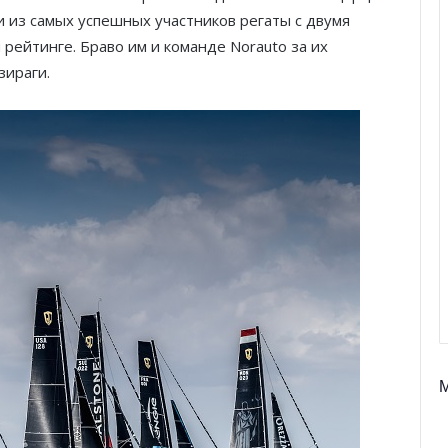
и из самых успешных участников регаты с двумя
рейтинге. Браво им и команде Norauto за их
зираги.
Князь Альбер II и Принцесса
Шарлен посетили 77-й Бал
Красного Креста Монако