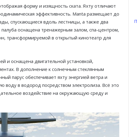
отображая форму и изящность ската. Яхту отличают
одинамическая эффективность. Manta размещает до
П
пады, спускающиеся вдоль лестницы, а также два
я палуба оснащена тренажерным залом, спа-центром,
анн, трансформируемой в открытый кинотеатр для
ией и оснащена двигательной установкой,
ентах. В дополнение к солнечным стеклянным
ный парус обеспечивает яхту энергией ветра и
ю воду в водород посредством электролиза. Всё это
цательное воздействие на окружающую среду и