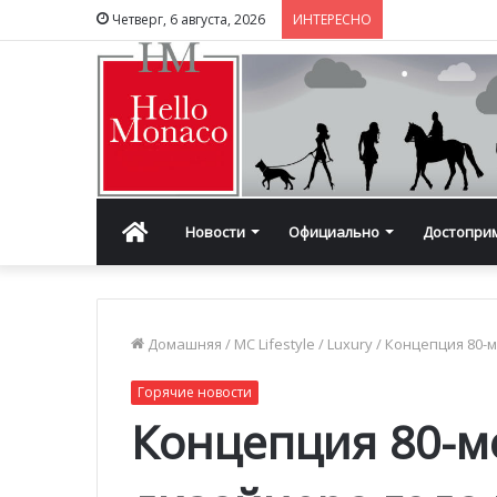
Четверг, 6 августа, 2026
ИНТЕРЕСНО
Главная
Новости
Официально
Достопри
Домашняя
/
MC Lifestyle
/
Luxury
/
Концепция 80-м
Горячие новости
Концепция 80-м