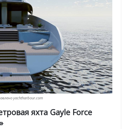
влено yachtharbour.com
тровая яхта Gayle Force
»