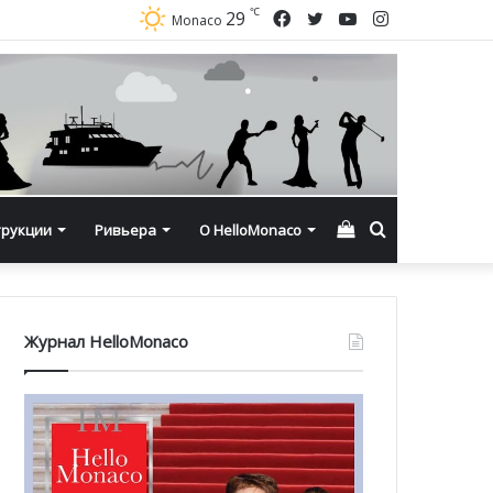
℃
Facebook
Twitter
YouTube
Instagram
29
Monaco
Смотреть
Искать
трукции
Ривьера
О HelloMonaco
корзину
Журнал HelloMonaco