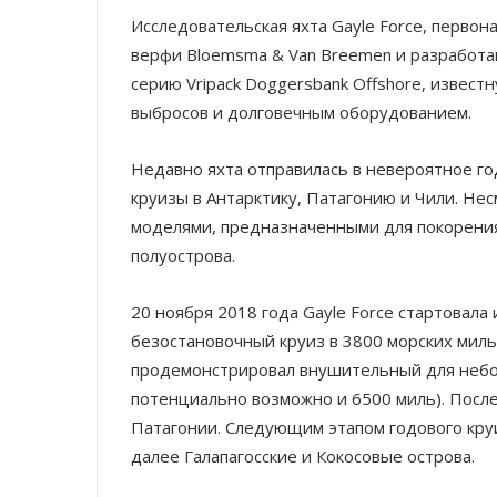
Исследовательская яхта Gayle Force, первон
верфи Bloemsma & Van Breemen и разработан
серию Vripack Doggersbank Offshore, извес
выбросов и долговечным оборудованием.
Недавно яхта отправилась в невероятное г
круизы в Антарктику, Патагонию и Чили. Не
моделями, предназначенными для покорения 
полуострова.
20 ноября 2018 года Gayle Force стартовала
безостановочный круиз в 3800 морских миль
продемонстрировал внушительный для небол
потенциально возможно и 6500 миль). После
Патагонии. Следующим этапом годового круи
далее Галапагосские и Кокосовые острова.