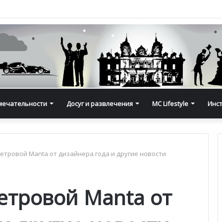
мечательности
Досуг и развлечения
MC Lifestyle
Инс
етровой Manta от дизайнера года и другие новости
етровой Manta от