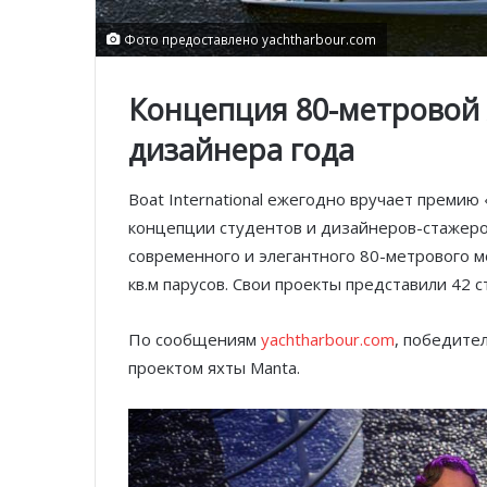
Фото предоставлено yachtharbour.com
Концепция 80-метровой 
дизайнера года
Boat International ежегодно вручает преми
концепции студентов и дизайнеров-стажеров
современного и элегантного 80-метрового м
кв.м парусов. Свои проекты представили 42 с
По сообщениям
yachtharbour.com
, победител
проектом яхты Manta.