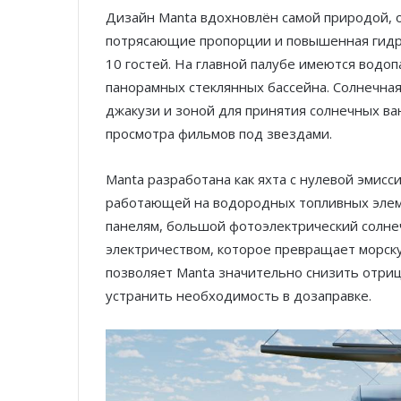
Дизайн Manta вдохновлён самой природой, 
потрясающие пропорции и повышенная гидр
10 гостей. На главной палубе имеются водо
панорамных стеклянных бассейна. Солнечна
джакузи и зоной для принятия солнечных в
просмотра фильмов под звездами.
Manta разработана как яхта с нулевой эмисс
работающей на водородных топливных элем
панелям, большой фотоэлектрический солнеч
электричеством, которое превращает морску
позволяет Manta значительно снизить отри
устранить необходимость в дозаправке.