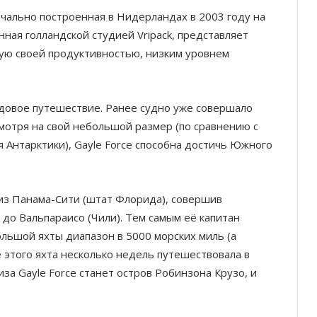
ачально построенная в Нидерландах в 2003 году на
ная голландской студией Vripack, представляет
тную своей продуктивностью, низким уровнем
одовое путешествие. Ранее судно уже совершало
смотря на свой небольшой размер (по сравнению с
Антарктики), Gayle Force способна достичь Южного
 из Панама-Сити (штат Флорида), совершив
 до Вальпараисо (Чили). Тем самым её капитан
ьшой яхты диапазон в 5000 морских миль (а
 этого яхта несколько недель путешествовала в
за Gayle Force станет остров Робинзона Крузо, и