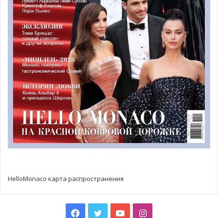
Помимо основной подготовки к Гранд-финалу, девушки
участвовали в разнообразных инициативах, тщательно
подобранных организаторами. Так, была проведена
роскошная видео и фотосъёмка на 30-метровой
суперъяхте в коллаборации с монгольскими кутюрье.
Бренд KHAIRIINKHURIM создал платья для всех
делегаток, а AltjinFashion, вдохновлённый Лазурным
берегом, предоставил эксклюзивную коллекцию
купальников ручной работы из кашемира, шелка и
золота. Аксессуары и украшения были предоставлены
дизайнером эксклюзивной бижутерии ручной работы
NellyMilosh и брендом V.L. CarreSoie. Нелли баловала
девушек подарками и вниманием на протяжении всех
HelloMonaco карта распространения
дней события.
Совместно с МsFit Монако все делегатки поделились
Facebook
Twitter
YouTube
Instagram