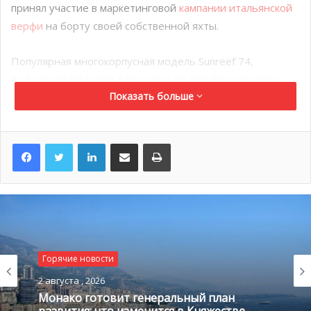
принял участие в маркетинговой
кампании итальянской
верфи
на борту своей собственной яхты.
Популярная многокорпусная модель Sunreef 74,
выбранная Надалем для круиза по Карибскому морю,
Показать больше
отличается индивидуальной планировкой с 4-мя
каютами, включая просторный мастер-люкс площадью
более 20 кв. м. Среди характерных особенностей яхты
LinkedIn
Поделиться по электронной почте
Распечатать
можно назвать обширную террасу в носовой части
судна, просторный флайбридж и кормовую каюту для
универсального использования.
Официальная презентация Sunreef 74 Chrissy
состоялась в июне прошлого года на ежегодном
мероприятии, проводимом производителем в штаб-
Горячие новости
квартире в Гданьске (Польша). По заявлению верфи,
2 августа , 2026
создание подобного катамарана занимает не более 7
Монако готовит генеральный план
развития: что изменится в Княжестве