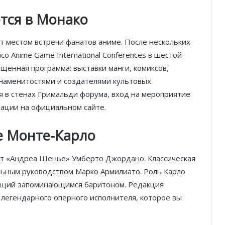
тся в Монако
ет местом встречи фанатов аниме. После нескольких
o Anime Game International Conferences в шестой
ыщенная программа: выставки манги, комиксов,
 знаменитостями и создателями культовых
 в стенах Гримальди форума, вход на мероприятие
рации на официальном сайте.
е Монте-Карло
ет «Андреа Шенье» Умберто Джордано. Классическая
льным руководством Марко Армилиато. Роль Карло
ющий запоминающимся баритоном. Редакция
 легендарного оперного исполнителя, которое вы
.