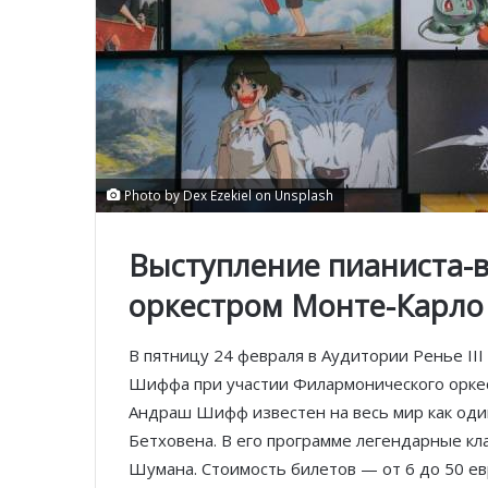
Photo by Dex Ezekiel on Unsplash
Выступление пианиста-
оркестром Монте-Карло
В пятницу 24 февраля в Аудитории Ренье II
Шиффа при участии Филармонического оркес
Андраш Шифф известен на весь мир как оди
Бетховена. В его программе легендарные кл
Шумана. Стоимость билетов — от 6 до 50 ев