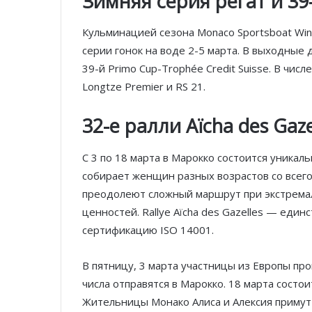
Зимняя серия регат и 39
Кульминацией сезона Monaco Sportsboat Winte
серии гонок на воде 2-5 марта. В выходны
39-й Primo Cup-Trophée Credit Suisse. В чис
Longtze Premier и RS 21.
32-е ралли Aïcha des Gaze
С 3 по 18 марта в Марокко состоится уникал
собирает женщин разных возрастов со всег
преодолеют сложный маршрут при экстрема
ценностей. Rallye Aïcha des Gazelles — еди
сертификацию ISO 14001.
В пятницу, 3 марта участницы из Европы пр
числа отправятся в Марокко. 18 марта сост
Жительницы Монако Алиса и Алексия примут