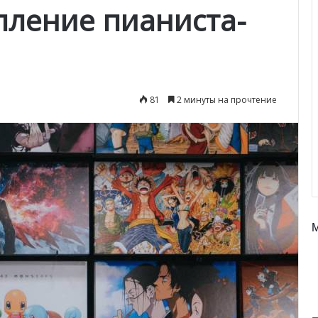
пление пианиста-
81
2 минуты на прочтение