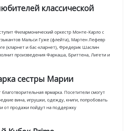
любителей классической
ыступит Филармонический оркестр Монте-Карло с
узыкантов Мальси Гуже (флейта), Мартен Лефевр
гоге (кларнет и бас-кларнет), Фредерик Шаслин
сполнит произведения Фаркаша, Бриттена, Лигети и
арка сестры Марии
т благотворительная ярмарка. Посетители смогут
едкие вина, игрушки, одежду, книги, попробовать
и от продажи пойдут на поддержку