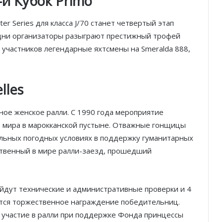
-й Кубок Primo
r Series для класса J/70 станет четвертый этап
е дни организаторы разыграют престижный трофей
ле участников легендарные яхтсмены на Smeralda 888,
Князь Альбер II и Принцесса
Шарлен посетили 77-й Бал
Красного Креста Монако
lles
Шарль Леклер вновь в борьбе:
Ferrari набирает скорость перед
ьное женское ралли. С 1990 года мероприятие
паузой
о мира в марокканской пустыне. Отважные гонщицы
льных погодных условиях в поддержку гуманитарных
SBM и Be Safe Monaco продлили
нственный в мире ралли-заезд, прошедший
партнёрство ради безопасных
летних ночей
ойдут технические и административные проверки и 4
В Монако раскрыли мошенничество
с драгоценностями на сумму свыше
оится торжественное награждение победительниц.
€1 млн
 участие в ралли при поддержке Фонда принцессы