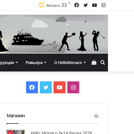
℃
Facebook
Twitter
YouTube
Instagram
33
Monaco
Смотреть
Искать
трукции
Ривьера
О HelloMonaco
корзину
Facebook
Twitter
YouTube
Instagram
Магазин
Hello Monaco №14 Весна 2026