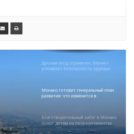
От Нью-Йорка до Монако: BIG ART
FESTIVAL готовит вечер мирового
уровня на Лазурном Берегу
kedIn
Поделиться по электронной почте
Распечатать
Дронам вход ограничен: Монако
усиливает безопасность крупных
мероприятий
Монако готовит генеральный план
развития: что изменится в
Княжестве
Благотворительный забег в Монако
помог детям на пяти континентах
абег в
После финиша начинается главное:
 на
Монако подсчитывает
экономическую ценность Гран-при
Формулы-1