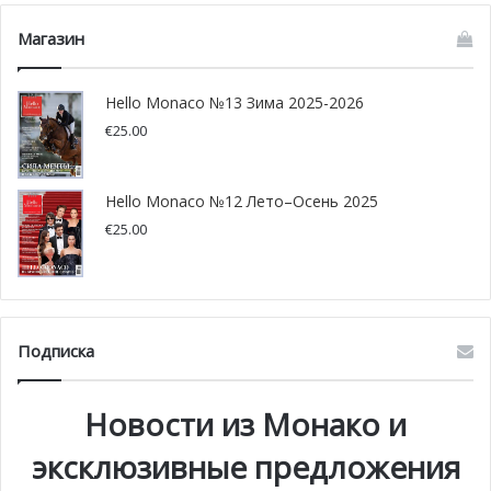
Магазин
Правитель княжества, а также президент Яхт-клуба
Монако,
Альбер II, поздравил и поблагодарил Бориса
Hello Monaco №13 Зима 2025-2026
Эррманна
, отметив, что работа яхтсмена, его
€
25.00
необычайная выносливость и ясность мысли
представляют гордость для Яхт-клуба и воодушевляют,
Hello Monaco №12 Лето–Осень 2025
побуждают к участию в других больших испытаниях.
К
€
25.00
словам князя Альбера II присоединился и Вице-
президент Яхт-клуба, Пьер Казираги
, добавив, что яхта
Malizia II отлично показала себя, что немаловажно в
перспективе будущей кругосветной гонки яхт-одиночек
Подписка
— Vendée Globe 2020.
Победителем
же в регате Ромового пути
стал
Новости из Монако и
французский штурман Поль Мейлат
(Paul Meilhat).
эксклюзивные предложения