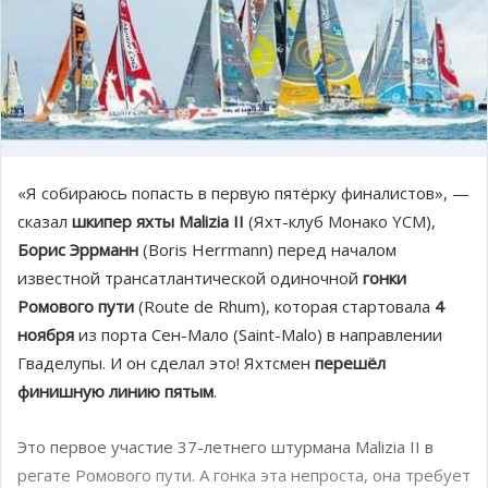
«Я собираюсь попасть в первую пятёрку финалистов», —
сказал
шкипер яхты Malizia II
(Яхт-клуб Монако YCM),
Борис Эррманн
(Boris Herrmann) перед началом
известной трансатлантической одиночной
гонки
Ромового пути
(Route de Rhum), которая стартовала
4
ноября
из порта Сен-Мало (Saint-Malo) в направлении
Гваделупы. И он сделал это! Яхтсмен
перешёл
финишную линию пятым
.
Это первое участие 37-летнего штурмана Malizia II в
регате Ромового пути. А гонка эта непроста, она требует