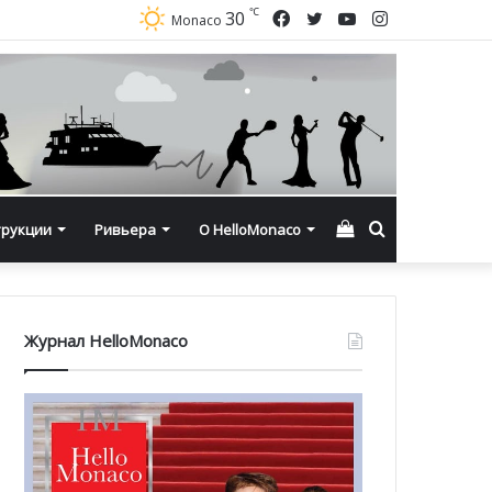
℃
Facebook
Twitter
YouTube
Instagram
30
Monaco
Смотреть
Искать
трукции
Ривьера
О HelloMonaco
корзину
Журнал HelloMonaco