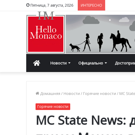
Пятница, 7 августа, 2026
ИНТЕРЕСНО
Главная
Новости
Официально
Достопри
Домашняя
/
Новости
/
Горячие новости
/
MC Stat
Горячие новости
MC State News: