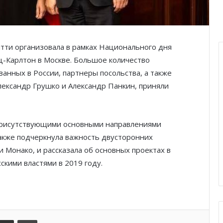
Князь Альбер II и Принцесса
Шарлен посетили 77-й Бал
тти организовала в рамках Национального дня
Красного Креста Монако
ц-Карлтон в Москве. Большое количество
анных в России, партнеры посольства, а также
Шарль Леклер вновь в борьбе:
Ferrari набирает скорость перед
лександр Грушко и Александр Панкин, приняли
паузой
SBM и Be Safe Monaco продлили
 присутствующими основными направлениями
партнёрство ради безопасных
акже подчеркнула важность двусторонних
летних ночей
 Монако, и рассказала об основных проектах в
скими властями в 2019 году.
В Монако раскрыли мошенничество
с драгоценностями на сумму свыше
€1 млн
От Нью-Йорка до Монако: BIG ART
kedIn
Поделиться по электронной почте
Распечатать
FESTIVAL готовит вечер мирового