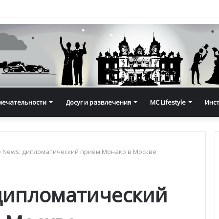
мечательности
Досуг и развлечения
MC Lifestyle
Инс
e News: дипломатический прием Монако в Москве
 дипломатический