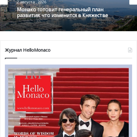
2 августа , 2026
Монако готовит генеральный план
развития: что изменится в Княжестве
Журнал HelloMonaco
Сейчас мужчина, прошедший психиатрическое
обследование, остается под стражей в Госпитале
принцессы Грейс, так как содержание его в тюрьме в
таком состоянии невозможно. Поэтому было принято