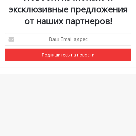
эксклюзивные предложения
от наших партнеров!
Ваш
Email
адрес
Мероприятия
1 июля @ 10:00
-
6 сентября @ 20:00
АВГ
7
Выставка «Монако и автомобиль: от 1893 года до
Ba
наших дней»
to
Просмотреть Календарь
to
bu