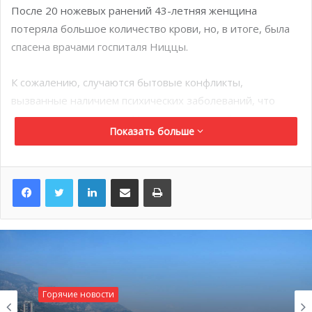
После 20 ножевых ранений 43-летняя женщина
потеряла большое количество крови, но, в итоге, была
спасена врачами госпиталя Ниццы.
К сожалению, случаются бытовые конфликты,
вызванные наличием психических заболеваний, что
произошло и в тот раз. Мужчина, напавший на супругу,
Показать больше
оказался 40-летним монегаском, известным своей
психической нестабильностью. Он состоял в браке с
женщиной из Восточной Европы, у которой также
LinkedIn
Поделиться по электронной почте
Распечатать
бывали приступы психических расстройств. Её
заболевание шизофренией упоминалась в прессе.
Горячие новости