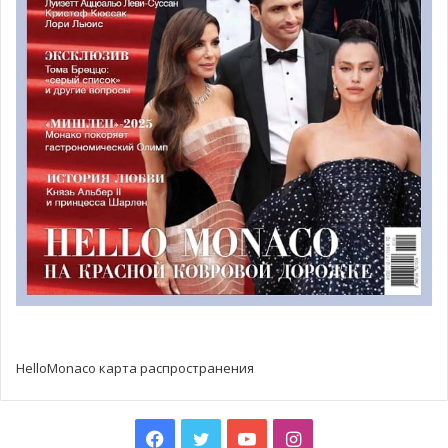
Каждая из фотографий-победительниц имеет свою
историю за кадром. Один болельщик решил
продемонстрировать свою безграничную любовь к
«Монако», отправив два снимка: на одном он еще
ребенок, а на другой — взрослый. На обоих фото он
HelloMonaco карта распространения
запечатлен в форме “красно-белых”. Время течет, но
любовь к футболу остается неизменной. Другой
победитель показал страсть к футболу в «поколениях»,
Facebook
Twitter
YouTube
Instagram