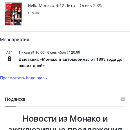
окружающей среды. Именно с соблюдением этих
Hello Monaco №12 Лето – Осень 2025
технологий, которые являются частью экологичной
€
19.00
политики Монако, было спроектировано и возведено
здание нового учебного заведения.
И архитектура, и внутренняя обстановка школы говорят
Мероприятия
нам о том, что это настоящий храм образования и
1 июля @ 10:00
-
6 сентября @ 20:00
АВГ
просвещения. Коридоры школы, например, украшают
8
Выставка «Монако и автомобиль: от 1893 года до
различные произведения искусства, а во внутреннем
наших дней»
дворике посажены оливковые деревья. Витражи,
выполненные стекольным мастером Arcabas, украшают
Просмотреть Календарь
часовню, а цветочные мотивы на перилах часовни —
визуальное завещание отцам-основателям.
Подписка
Новости из Монако и
эксклюзивные предложения