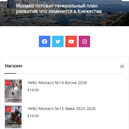
Монако готовит генеральный план
развития: что изменится в Княжестве
Архиепископ Барси продолжил церемонию открытия
Facebook
Twitter
YouTube
Instagram
доброжелательными словами
: “Мы молимся, чтобы это
учреждение было светом для молодых людей в их
поиске правды». Его речь была поддержана
Сержем
Теллем
, который сказал: “В истории учреждения
Магазин
начинается новый этап, потому что FANB не просто
здание, как многие другие, — оно символизирует союз
Hello Monaco №14 Весна 2026
между душой и духом».
€
19.00
Сейчас школа может похвастаться не только
современным дизайном и технологиями, которыми
Hello Monaco №13 Зима 2025-2026
оборудованы её классные комнаты и лаборатории, но и
€
19.00
соблюдением принципов, направленных на защиту